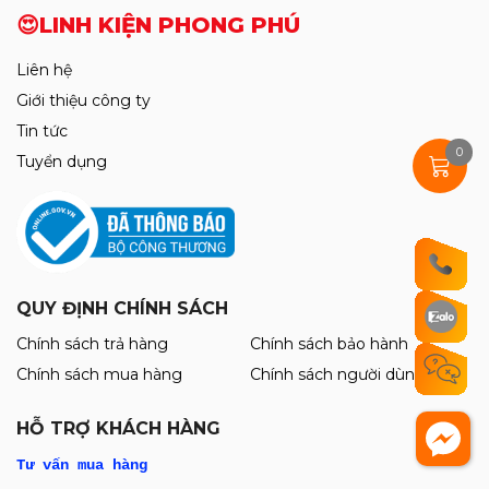
Cáp sửa Face ID AYTool A108 Không
😍LINH KIỆN PHONG PHÚ
Khò Hàn: X-12ProMax
115.000đ
Liên hệ
125.000đ
Giới thiệu công ty
Mới
Tin tức
0
Bàn Nhiệt Cắt Kính Nguyên Khung YCS
Tuyển dụng
Y007 Xoay 360°. Tích Hợp AI Thông
Mình . Hút Điện Tử Cực Khỏe
2.450.000đ
2.550.000đ
QUY ĐỊNH CHÍNH SÁCH
Mới
Máy cấp nguồn thông minh SUNSHINE
Chính sách trả hàng
Chính sách bảo hành
P2 Pro (30V - 5A / 330W)
Chính sách mua hàng
Chính sách người dùng
2.750.000đ
2.850.000đ
HỖ TRỢ KHÁCH HÀNG
Kính Ép Màn Hình Samsung Liền Keo
Tư vấn mua hàng
OCA Hãng Nasan