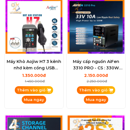
Máy Khò Aojiw H7 3 kênh
Máy cấp nguồn AiFen
nhớ kèm cổng USB
3310 PRO - CS : 330W
1000W / 100-500°C
2026
1.350.000đ
2.150.000đ
1.450.000đ
2.250.000đ
Thêm vào giỏ
Thêm vào giỏ
Mua ngay
Mua ngay