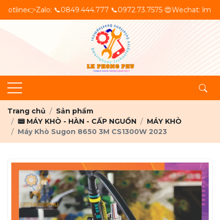
📞0849.444.777 📞0972.73.7575 😍Wechat: lm
Trang chủ
Sản phẩm
📟 MÁY KHÒ - HÀN - CẤP NGUỒN
MÁY KHÒ
Máy Khò Sugon 8650 3M CS1300W 2023