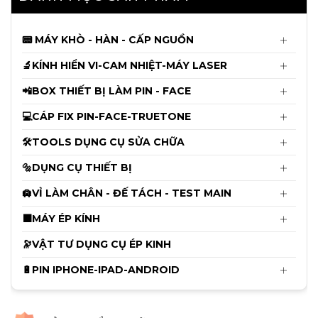
Cáp Fix Pin JCID từ 11 - 14ProMax dùng
cho V1s-V1se-V1sPro
📟 MÁY KHÒ - HÀN - CẤP NGUỒN
135.000đ
🔬KÍNH HIỂN VI-CAM NHIỆT-MÁY LASER
140.000đ
📲BOX THIẾT BỊ LÀM PIN - FACE
Cáp làm Face JCID Không Khò Hàn X
💻CÁP FIX PIN-FACE-TRUETONE
đến 12ProMax
145.000đ
🛠️TOOLS DỤNG CỤ SỬA CHỮA
150.000đ
🔩DỤNG CỤ THIẾT BỊ
Mới
🛄VỈ LÀM CHÂN - ĐẾ TÁCH - TEST MAIN
Khò Sugon 8650Pro Bản Tiêu Chuẫn
Mới Nhất 2026 CS1300W
⬛MÁY ÉP KÍNH
6.550.000đ
🔭VẬT TƯ DỤNG CỤ ÉP KINH
6.650.000đ
🔋PIN IPHONE-IPAD-ANDROID
Mới
Cam 4K Ultra HD Trắng Điều Khiển
Bằng Chuột