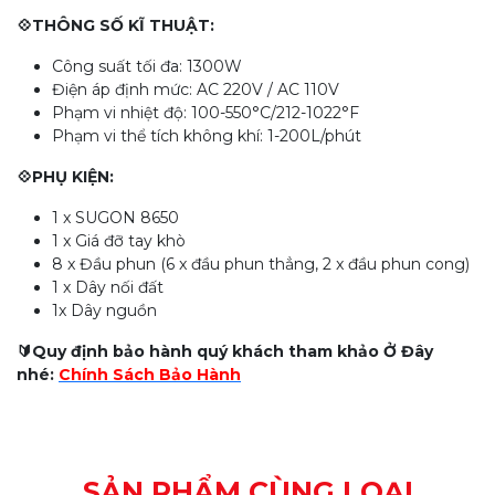
💠THÔNG SỐ KĨ THUẬT:
Công suất tối đa: 1300W
Điện áp định mức: AC 220V / AC 110V
Phạm vi nhiệt độ: 100-550°C/212-1022°F
Phạm vi thể tích không khí: 1-200L/phút
💠PHỤ KIỆN:
1 x SUGON 8650
1 x Giá đỡ tay khò
8 x Đầu phun (6 x đầu phun thẳng, 2 x đầu phun cong)
1 x Dây nối đất
1x Dây nguồn
🔰
Quy định bảo hành quý khách tham khảo Ở Đây
nhé:
Chính Sách Bảo Hành
SẢN PHẨM CÙNG LOẠI