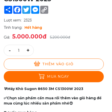
Share
Facebook
Twitter
Messenger
Copy
Link
Lượt xem:
2323
Tình trạng:
Hết hàng
5.000.000đ
Giá:
5.200.000đ
-
+
THÊM VÀO GIỎ
MUA NGAY
🔰Máy Khò Sugon 8650 3M CS1300W 2023
✅Chọn sản phẩm cần mua rồi thêm vào giỏ hàng để
mua cùng lúc nhiều sản phẩm nhé😍