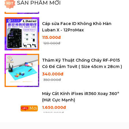
2.750.000đ
SẢN PHẨM MỚI
2.850.000đ
Cáp sửa Face ID Không Khò Hàn
Luban X - 12ProMax
115.000đ
120.000đ
Thảm Kỹ Thuật Chống Cháy RF-P015
Có Đế Cắm Tovit ( Size 45cm x 28cm )
340.000đ
350.000đ
Mới
Máy Cắt Kính iFixes iR360 Xoay 360°
(Hút Cực Mạnh)
1.650.000đ
1.700.000đ