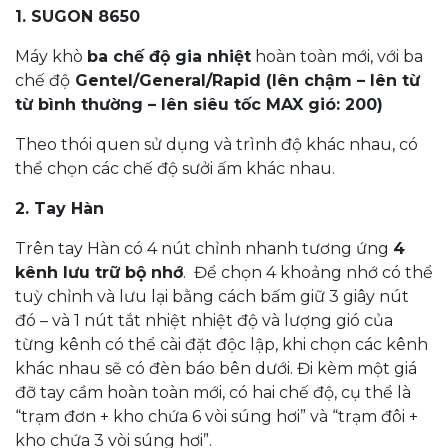
1. SUGON 8650
Máy khò
ba chế độ gia nhiệt
hoàn toàn mới, với ba
chế độ
Gentel/General/Rapid (lên chậm – lên từ
từ bình thường – lên siêu tốc MAX gió: 200)
Theo thói quen sử dụng và trình độ khác nhau, có
thể chọn các chế độ sưởi ấm khác nhau.
2. Tay Hàn
Trên tay Hàn có 4 nút chỉnh nhanh tương ứng
4
kênh lưu trữ bộ nhớ
. Để chọn 4 khoảng nhớ có thể
tuỳ chỉnh và lưu lại bằng cách bấm giữ 3 giây nút
đó – và 1 nút tắt nhiệt nhiệt độ và lượng gió của
từng kênh có thể cài đặt độc lập, khi chọn các kênh
khác nhau sẽ có đèn báo bên dưới. Đi kèm một giá
đỡ tay cầm hoàn toàn mới, có hai chế độ, cụ thể là
“trạm đơn + kho chứa 6 vòi súng hơi” và “trạm đôi +
kho chứa 3 vòi súng hơi”.