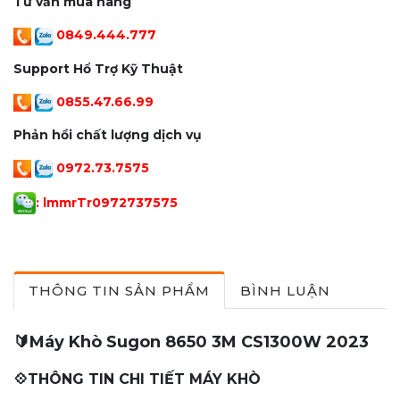
Tư vấn mua hàng
0849.444.777
Support Hổ Trợ Kỹ Thuật
0855.47.66.99
Phản hồi chất lượng dịch vụ
0972.73.7575
: lmmrTr097273757
5
THÔNG TIN SẢN PHẨM
BÌNH LUẬN
🔰Máy Khò Sugon 8650 3M CS1300W 2023
💠THÔNG TIN CHI TIẾT MÁY KHÒ