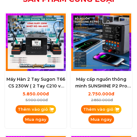
Máy Hàn 2 Tay Sugon T66
Máy cấp nguồn thông
CS 230W ( 2 Tay C210 và
minh SUNSHINE P2 Pro
C245 Kèm 6 mũi )
(30V - 5A / 330W)
5.850.000đ
2.750.000đ
5.900.000đ
2.850.000đ
Thêm vào giỏ
Thêm vào giỏ
Mua ngay
Mua ngay