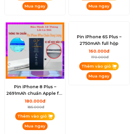
Mua ngay
Mua ngay
Pin iPhone 8 Plus –
Pin iPhone 6S Plus –
2691mAh chuẩn Apple full
2750mAh full hộp
hộp
180.000đ
160.000đ
185.000đ
170.000đ
Thêm vào giỏ
Thêm vào giỏ
Mua ngay
Mua ngay