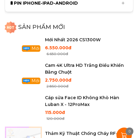
150.000đ
🔋PIN IPHONE-IPAD-ANDROID
Mới
Khò Sugon 8650Pro Bản Tiêu Chuẫn
Mới Nhất 2026 CS1300W
SẢN PHẨM MỚI
6.550.000đ
6.650.000đ
Mới
Cam 4K Ultra HD Trắng Điều Khiển
Bằng Chuột
2.750.000đ
2.850.000đ
Cáp sửa Face ID Không Khò Hàn
Luban X - 12ProMax
115.000đ
120.000đ
0
Thảm Kỹ Thuật Chống Cháy RF-P015