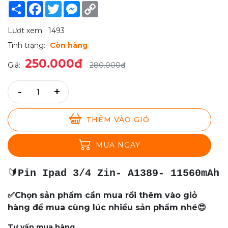
Share
Facebook
Twitter
Messenger
Copy
Link
Lượt xem:
1493
Tình trạng:
Còn hàng
250.000đ
Giá:
280.000đ
-
+
THÊM VÀO GIỎ
MUA NGAY
🔰
Pin Ipad 3/4 Zin- A1389- 11560mAh
✅Chọn sản phẩm cần mua rồi thêm vào giỏ
hàng để mua cùng lúc nhiều sản phẩm nhé😍
Tư vấn mua hàng