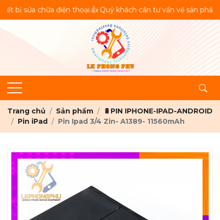
sửa chữa điện thoại.👍 Quý khách cần tư vấn về sản phẩm vui lò
Trang chủ
Sản phẩm
🔋PIN IPHONE-IPAD-ANDROID
Pin iPad
Pin Ipad 3/4 Zin- A1389- 11560mAh