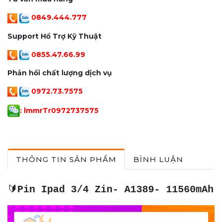
0849.444.777
Support Hổ Trợ Kỹ Thuật
0855.47.66.99
Phản hồi chất lượng dịch vụ
0972.73.7575
: lmmrTr097273757
5
THÔNG TIN SẢN PHẨM
BÌNH LUẬN
🔰
Pin Ipad 3/4 Zin- A1389- 11560mAh