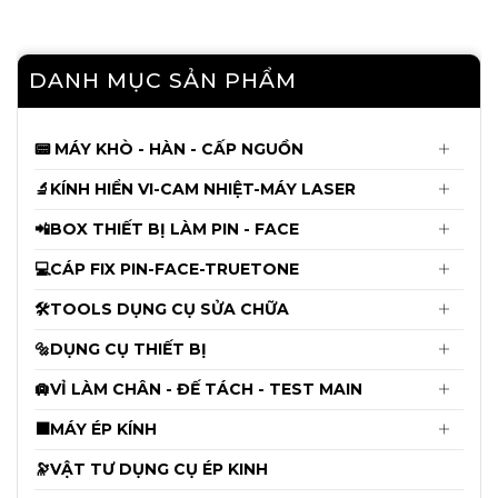
Thống và Không khò Hàn: X đến
15PRM ( Kèm Adapter )
480.000đ
490.000đ
DANH MỤC SẢN PHẨM
Mới
📟 MÁY KHÒ - HÀN - CẤP NGUỒN
Kính Hiển Vi 3 Mắt YCS Yang Chang
Shun 6558X ( Kèm đèn ) - Chưa Kèm
🔬KÍNH HIỂN VI-CAM NHIỆT-MÁY LASER
Cam
4.650.000đ
📲BOX THIẾT BỊ LÀM PIN - FACE
4.750.000đ
💻CÁP FIX PIN-FACE-TRUETONE
Cáp Fix Pin JCID từ 11 - 14ProMax dùng
🛠️TOOLS DỤNG CỤ SỬA CHỮA
cho V1s-V1se-V1sPro
🔩DỤNG CỤ THIẾT BỊ
135.000đ
140.000đ
🛄VỈ LÀM CHÂN - ĐẾ TÁCH - TEST MAIN
Cáp làm Face JCID Không Khò Hàn X
⬛MÁY ÉP KÍNH
đến 12ProMax
🔭VẬT TƯ DỤNG CỤ ÉP KINH
145.000đ