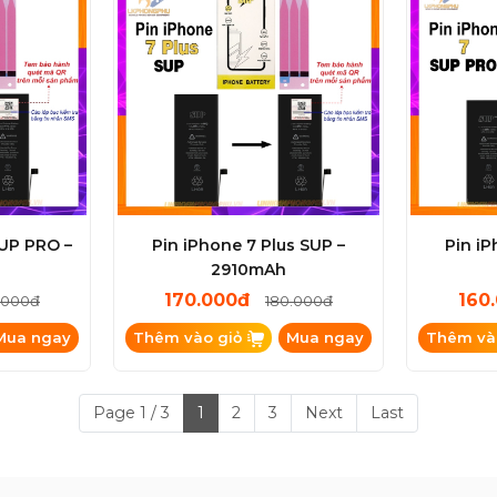
SUP PRO –
Pin iPhone 7 Plus SUP –
Pin i
2910mAh
170.000đ
160
.000đ
180.000đ
Mua ngay
Thêm vào giỏ
Mua ngay
Thêm và
Page 1 / 3
1
2
3
Next
Last