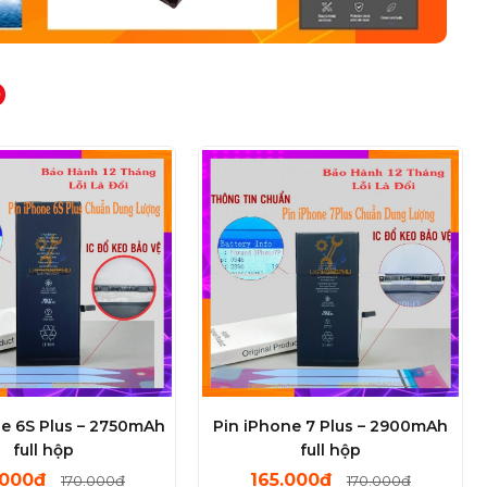
D
ne 6S Plus – 2750mAh
Pin iPhone 7 Plus – 2900mAh
full hộp
full hộp
.000đ
165.000đ
170.000đ
170.000đ