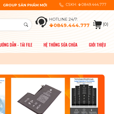
CSKH: 📳0849.444.777
vật tư thiết bị sửa chữa điện thoại.👍 Quý khách cần tư vấn v
GROUP SẢN PHẨM MỚI
HOTLINE 24/7:
(0)
📳0849.444.777
ƯỚNG DẪN - TẢI FILE
HỆ THỐNG SỬA CHỮA
GIỚI THIỆU