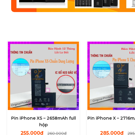
Pin iPhone XS – 2658mAh full
Pin iPhone X – 2716m
hộp
255.000đ
285.000đ
260.000đ
295