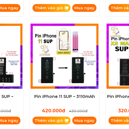
Mua ngay
Thêm vào giỏ
Mua ngay
Thêm và
o SUP –
Pin iPhone 11 SUP – 3110mAh
Pin iPhon
420.000đ
320
.000đ
430.000đ
Mua ngay
Thêm vào giỏ
Mua ngay
Thêm và