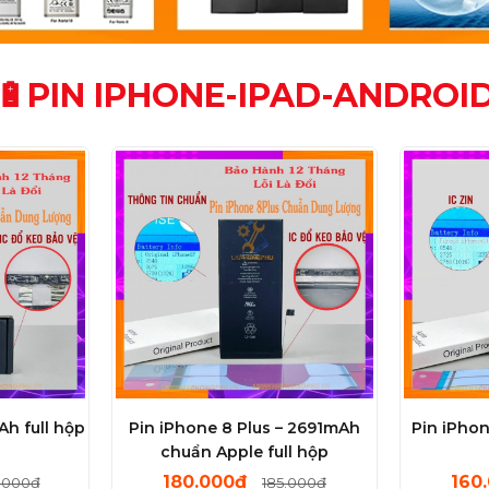
🔋PIN IPHONE-IPAD-ANDROI
Ah full hộp
Pin iPhone 8 Plus – 2691mAh
Pin iPho
chuẩn Apple full hộp
180.000đ
160
.000đ
185.000đ