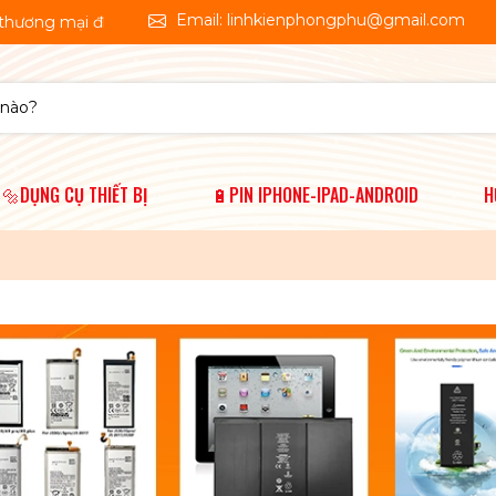
Email: linhkienphongphu@gmail.com
điện tử. Linh Kiện Phong Phú 🤗Shop chúng tôi chuyên cung cấp 
🔩DỤNG CỤ THIẾT BỊ
🔋PIN IPHONE-IPAD-ANDROID
H