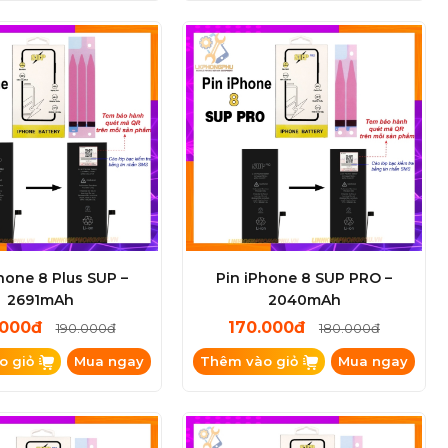
hone 8 Plus SUP –
Pin iPhone 8 SUP PRO –
2691mAh
2040mAh
.000đ
170.000đ
190.000đ
180.000đ
o giỏ
Mua ngay
Thêm vào giỏ
Mua ngay