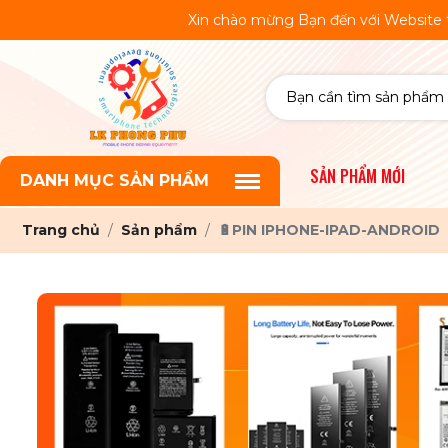
Xin chào mừng Bạn đến với Website thương mại 
SẢN PHẨM MỚI
DANH MỤC SẢN PHẨM
Trang chủ
Sản phẩm
🔋PIN IPHONE-IPAD-ANDROID