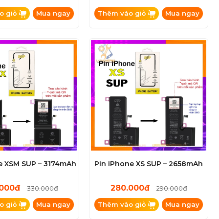
o giỏ
Mua ngay
Thêm vào giỏ
Mua ngay
e XSM SUP – 3174mAh
Pin iPhone XS SUP – 2658mAh
.000đ
280.000đ
330.000đ
290.000đ
o giỏ
Mua ngay
Thêm vào giỏ
Mua ngay