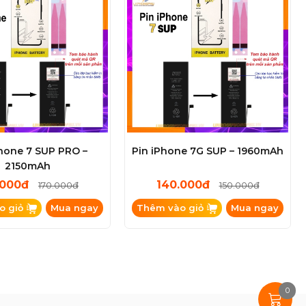
Phone 7 SUP PRO –
Pin iPhone 7G SUP – 1960mAh
2150mAh
.000đ
140.000đ
170.000đ
150.000đ
o giỏ
Mua ngay
Thêm vào giỏ
Mua ngay
0