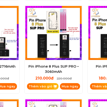
– 2716mAh
Pin iPhone 8 Plus SUP PRO –
Pin iP
3060mAh
210.000đ
180
.000đ
220.000đ
Mua ngay
Thêm vào giỏ
Mua ngay
Thêm và