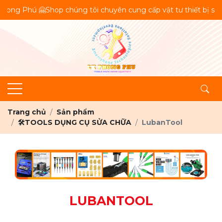
ong Phú 🤗Shop chúng tôi chuyên cung cấp vật tư thiết bị sửa c
Trang chủ
Sản phẩm
🛠️TOOLS DỤNG CỤ SỬA CHỮA
LubanTool
LUBANTOOL