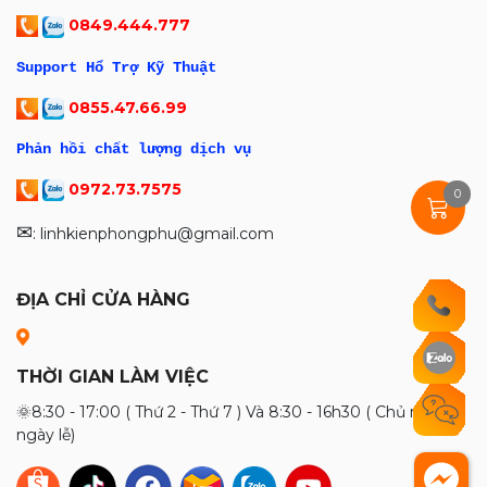
0849.444.777
Support Hổ Trợ Kỹ Thuật
0855.47.66.99
Phản hồi chất lượng dịch vụ
0972.73.7575
0
✉
: linhkienphongphu@gmail.com
ĐỊA CHỈ CỬA HÀNG
THỜI GIAN LÀM VIỆC
🌞8:30 - 17:00 ( Thứ 2 - Thứ 7 ) Và 8:30 - 16h30 ( Chủ nhật và
ngày lễ)