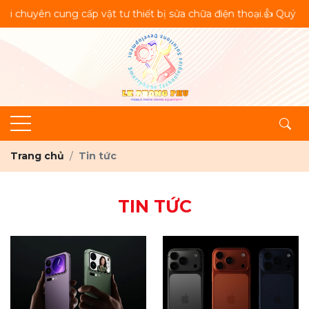
uyên cung cấp vật tư thiết bị sửa chữa điện thoại.👍 Quý khách
Trang chủ
Tin tức
TIN TỨC