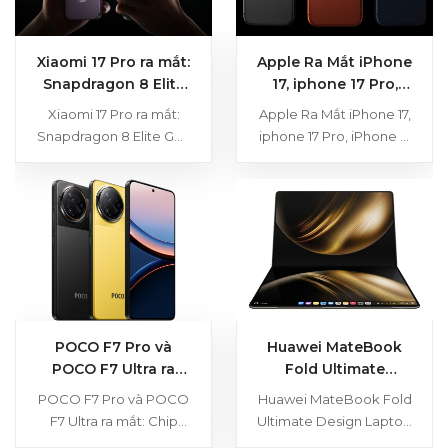
Xiaomi 17 Pro ra mắt:
Apple Ra Mắt iPhone
Snapdragon 8 Elite
17, iphone 17 Pro,
Gen 5, thiết kế nhỏ
iPhone 17 Pro Max,
Xiaomi 17 Pro ra mắt:
Apple Ra Mắt iPhone 17,
gọn và có màn hình
iPhone Air
Snapdragon 8 Elite Gen
iphone 17 Pro, iPhone 17
phụ
5, thiết kế nhỏ gọn và có
Pro Max, iPhone Air
màn hình phụ
POCO F7 Pro và
Huawei MateBook
POCO F7 Ultra ra
Fold Ultimate
mắt: Chip
Design Laptop màn
POCO F7 Pro và POCO
Huawei MateBook Fold
Snapdragon 8 Elite
hình gập đầu tiên
F7 Ultra ra mắt: Chip
Ultimate Design Laptop
của hãng ra mắt
Snapdragon 8 Elite,
màn hình gập đầu tiên