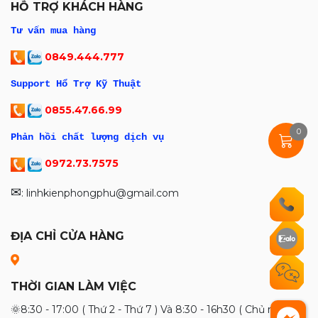
HỖ TRỢ KHÁCH HÀNG
Tư vấn mua hàng
0849.444.777
Support Hổ Trợ Kỹ Thuật
0855.47.66.99
0
Phản hồi chất lượng dịch vụ
0972.73.7575
✉
: linhkienphongphu@gmail.com
ĐỊA CHỈ CỬA HÀNG
THỜI GIAN LÀM VIỆC
🌞8:30 - 17:00 ( Thứ 2 - Thứ 7 ) Và 8:30 - 16h30 ( Chủ nhật và