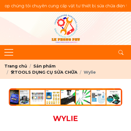
 chúng tôi chuyên cung cấp vật tư thiết bị sửa chữa điện thoạ
Trang chủ
Sản phẩm
🛠️TOOLS DỤNG CỤ SỬA CHỮA
Wylie
WYLIE