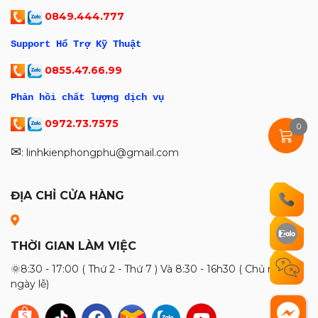
0849.444.777
Support Hổ Trợ Kỹ Thuật
0855.47.66.99
Phản hồi chất lượng dịch vụ
0972.73.7575
0
✉
: linhkienphongphu@gmail.com
ĐỊA CHỈ CỬA HÀNG
THỜI GIAN LÀM VIỆC
🌞8:30 - 17:00 ( Thứ 2 - Thứ 7 ) Và 8:30 - 16h30 ( Chủ nhật và
ngày lễ)