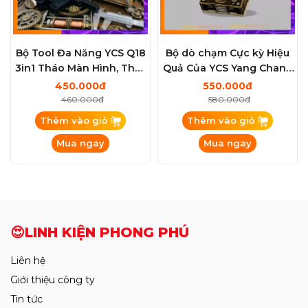
Bộ Tool Đa Năng YCS Q18
Bộ dò chạm Cực kỳ Hiệu
3in1 Tháo Màn Hình, Thay
Quả Của YCS Yang Chang
Lưng, Kẹp Màn Hình)
Sung New Hot
450.000đ
550.000đ
460.000đ
580.000đ
Thêm vào giỏ
Thêm vào giỏ
Mua ngay
Mua ngay
😍LINH KIỆN PHONG PHÚ
Liên hệ
Giới thiệu công ty
Tin tức