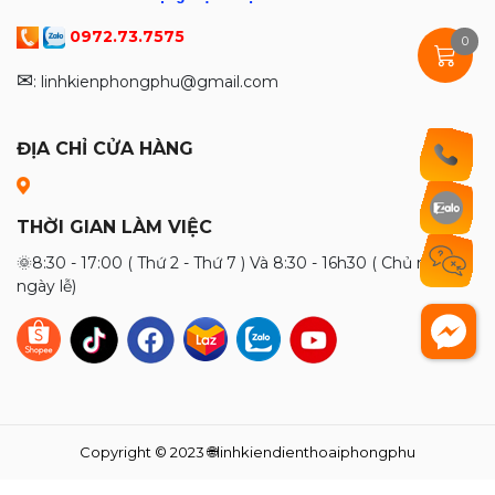
0972.73.7575
0
✉
: linhkienphongphu@gmail.com
ĐỊA CHỈ CỬA HÀNG
THỜI GIAN LÀM VIỆC
🌞8:30 - 17:00 ( Thứ 2 - Thứ 7 ) Và 8:30 - 16h30 ( Chủ nhật và
ngày lễ)
Copyright © 2023 🌐linhkiendienthoaiphongphu