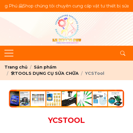
hú 🤗Shop chúng tôi chuyên cung cấp vật tư thiết bị sửa chữa 
Trang chủ
Sản phẩm
🛠️TOOLS DỤNG CỤ SỬA CHỮA
YCSTool
YCSTOOL