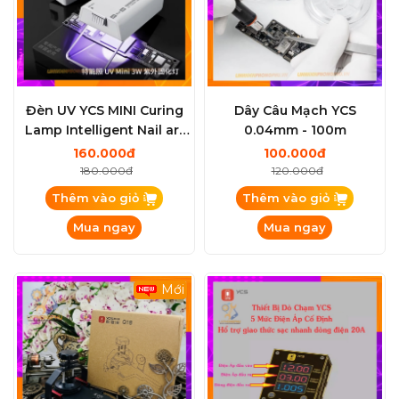
Đèn UV YCS MINI Curing
Dây Câu Mạch YCS
Lamp Intelligent Nail art
0.04mm - 100m
uv light 3W
160.000đ
100.000đ
180.000đ
120.000đ
Thêm vào giỏ
Thêm vào giỏ
Mua ngay
Mua ngay
Mới