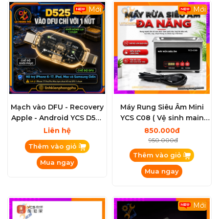
Mới
Mới
Mạch vào DFU - Recovery
Máy Rung Siêu Âm Mini
Apple - Android YCS D525
YCS C08 ( Vệ sinh main
(hay còn gọi đầy đủ là
board mạch )
Liên hệ
850.000đ
Cáp DFU & Recovery
950.000đ
Thêm vào giỏ
Mr.Yang D525)
Thêm vào giỏ
Mua ngay
Mua ngay
Mới