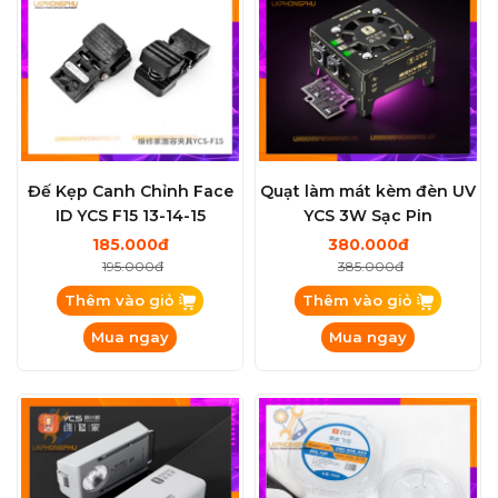
Đế Kẹp Canh Chỉnh Face
Quạt làm mát kèm đèn UV
ID YCS F15 13-14-15
YCS 3W Sạc Pin
185.000đ
380.000đ
195.000đ
385.000đ
Thêm vào giỏ
Thêm vào giỏ
Mua ngay
Mua ngay