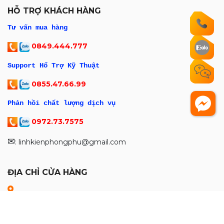
HỖ TRỢ KHÁCH HÀNG
Tư vấn mua hàng
0849.444.777
Support Hổ Trợ Kỹ Thuật
0855.47.66.99
Phản hồi chất lượng dịch vụ
0972.73.7575
✉
: linhkienphongphu@gmail.com
ĐỊA CHỈ CỬA HÀNG
THỜI GIAN LÀM VIỆC