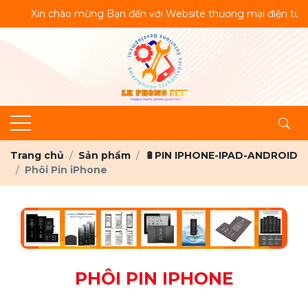
Xin chào mừng Bạn đến với Website thương mại điện tử. Lin
Trang chủ
Sản phẩm
🔋PIN IPHONE-IPAD-ANDROID
Phôi Pin iPhone
PHÔI PIN IPHONE