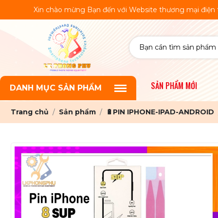
in chào mừng Bạn đến với Website thương mại điện tử. Linh Kiệ
SẢN PHẨM MỚI
DANH MỤC SẢN PHẨM
Trang chủ
Sản phẩm
🔋PIN IPHONE-IPAD-ANDROID