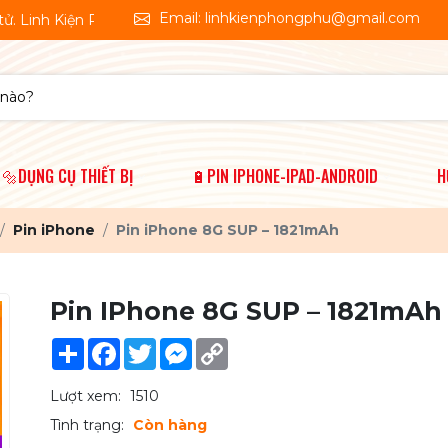
Email: linhkienphongphu@gmail.com
n Phong Phú 🤗Shop chúng tôi chuyên cung cấp vật tư thiết bị s
🔩DỤNG CỤ THIẾT BỊ
🔋PIN IPHONE-IPAD-ANDROID
H
Pin iPhone
Pin iPhone 8G SUP – 1821mAh
Pin IPhone 8G SUP – 1821mAh
Share
Facebook
Twitter
Messenger
Copy
Link
Lượt xem:
1510
Tình trạng:
Còn hàng