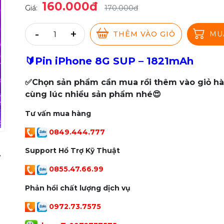
160.000đ
Giá:
170.000đ
-
+
THÊM VÀO GIỎ
MU
🔰Pin iPhone 8G SUP – 1821mAh
✅Chọn sản phẩm cần mua rồi thêm vào giỏ h
cùng lúc nhiều sản phẩm nhé😍
Tư vấn mua hàng
0849.444.777
Support Hổ Trợ Kỹ Thuật
0855.47.66.99
Phản hồi chất lượng dịch vụ
0972.73.7575