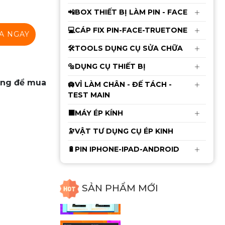
kính) từ iPhone 13 đến
📲BOX THIẾT BỊ LÀM PIN - FACE
iPhone 17
💻CÁP FIX PIN-FACE-TRUETONE
A NGAY
Mạch Làm Face Luban
🛠️TOOLS DỤNG CỤ SỬA CHỮA
L3mini Truyền Thống
🔩DỤNG CỤ THIẾT BỊ
và Không khò Hàn: X
480.000đ
490.000đ
đến 15PRM ( Kèm
àng để mua
🛄VỈ LÀM CHÂN - ĐẾ TÁCH -
Adapter )
TEST MAIN
Mới
Kính Hiển Vi 3 Mắt YCS
⬛MÁY ÉP KÍNH
Yang Chang Shun
6558X ( Kèm đèn ) -
🔭VẬT TƯ DỤNG CỤ ÉP KINH
4.650.000đ
4.750.000đ
Chưa Kèm Cam
🔋PIN IPHONE-IPAD-ANDROID
Cáp Fix Pin JCID từ 11 -
14ProMax dùng cho
SẢN PHẨM MỚI
V1s-V1se-V1sPro
135.000đ
140.000đ