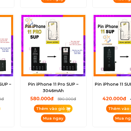
SUP –
Pin iPhone 11 Pro SUP –
Pin iPhone 11 S
3046mAh
580.000đ
420.000đ
0đ
590.000đ
Thêm vào giỏ
Thêm vào 
Mua ngay
Mua ng