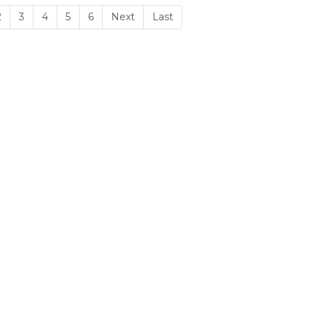
2
3
4
5
6
Next
Last
 CHÍNH SÁCH
HỖ TRỢ KHÁCH HÀNG
trả hàng
Tư vấn mua hàng
 bảo hành
0849.444.777
 mua hàng
Support Hổ Trợ Kỹ Thuật
 người dùng
0855.47.66.99
Phản hồi chất lượng dịch v
0972.73.7575
✉
: linhkienphongphu@gmail.