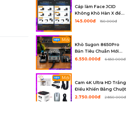
Cáp làm Face JCID
Không Khò Hàn X đến
12ProMax
145.000đ
150.000đ
Mới
Khò Sugon 8650Pro
Bản Tiêu Chuẫn Mới
Nhất 2026 CS1300W
6.550.000đ
6.650.000đ
Mới
Cam 4K Ultra HD Trắng
Điều Khiển Bằng Chuột
2.750.000đ
2.850.000đ
Cáp sửa Face ID Không
Khò Hàn Luban X -
12ProMax