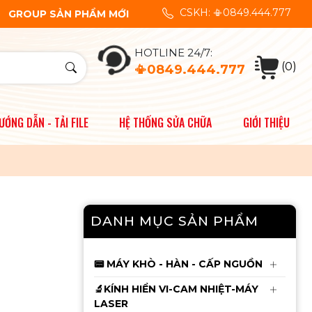
CSKH: 📳0849.444.777
ửa chữa điện thoại.👍 Quý khách cần tư vấn về sản phẩm vui lòn
GROUP SẢN PHẨM MỚI
HOTLINE 24/7:
(0)
📳0849.444.777
ƯỚNG DẪN - TẢI FILE
HỆ THỐNG SỬA CHỮA
GIỚI THIỆU
DANH MỤC SẢN PHẨM
Mới
📟 MÁY KHÒ - HÀN - CẤP NGUỒN
Cáp sửa Face ID khò
🔬KÍNH HIỂN VI-CAM NHIỆT-MÁY
hàn không tách thấu
LASER
(không tách đế lăng
450.000đ
450.000đ