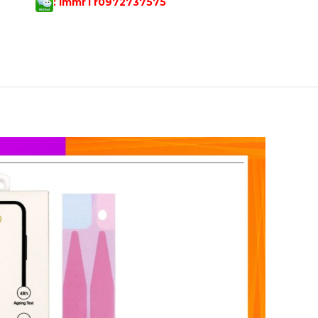
: lmmrTr097273757
5