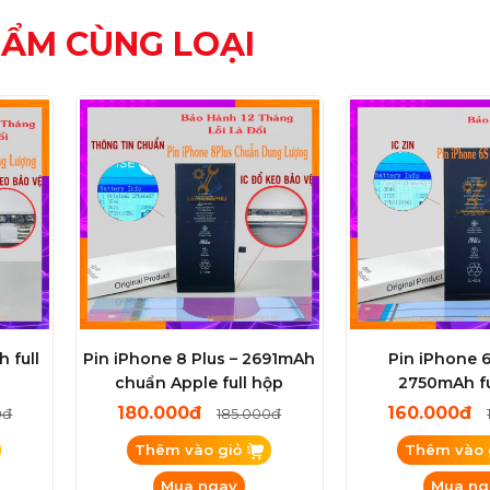
HẨM CÙNG LOẠI
 full
Pin iPhone 8 Plus – 2691mAh
Pin iPhone 6
chuẩn Apple full hộp
2750mAh fu
180.000đ
160.000đ
0đ
185.000đ
Thêm vào giỏ
Thêm vào 
Mua ngay
Mua ng