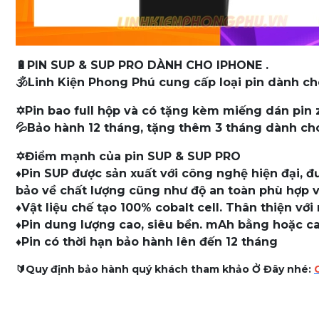
🔋PIN SUP & SUP PRO DÀNH CHO IPHONE .
🕉️Linh Kiện Phong Phú cung cấp loại pin dành cho
✡️Pin bao full hộp và có tặng kèm miếng dán pin z
💦Bảo hành 12 tháng, tặng thêm 3 tháng dành cho 
✡️Điểm mạnh của pin SUP & SUP PRO
♦️Pin SUP được sản xuất với công nghệ hiện đại, 
bảo về chất lượng cũng như độ an toàn phù hợp vớ
♦️Vật liệu chế tạo 100% cobalt cell. Thân thiện v
♦️Pin dung lượng cao, siêu bền. mAh bằng hoặc c
♦️Pin có thời hạn bảo hành lên đến 12 tháng
🔰Quy định bảo hành quý khách tham khảo Ở Đây nhé: