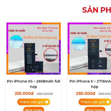
SẢN P
Pin iPhone XS – 2658mAh full
Pin iPhone X – 2716mAh
hộp
hộp
255.000đ
285.000đ
260.000đ
295.00
Thêm vào giỏ
Thêm vào giỏ
Mua ngay
Mua ngay