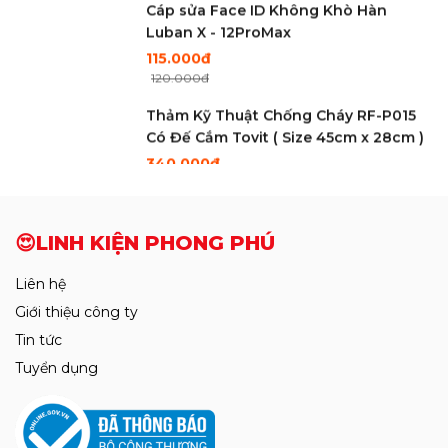
🔭VẬT TƯ DỤNG CỤ ÉP KINH
150.000đ
🔋PIN IPHONE-IPAD-ANDROID
Khò Sugon 8650Pro Bản Tiêu Chuẫn
Mới Nhất 2026 CS1300W
6.550.000đ
Mới
SẢN PHẨM MỚI
6.650.000đ
Cam 4K Ultra HD Trắng Điều Khiển
Bằng Chuột
2.750.000đ
Mới
2.850.000đ
Cáp sửa Face ID Không Khò Hàn
Luban X - 12ProMax
115.000đ
120.000đ
Thảm Kỹ Thuật Chống Cháy RF-P015
Có Đế Cắm Tovit ( Size 45cm x 28cm )
340.000đ
350.000đ