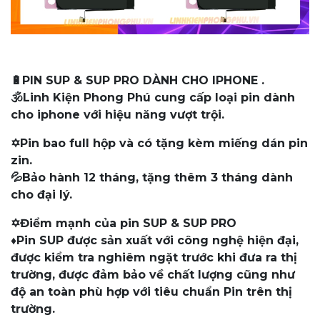
🔋PIN SUP & SUP PRO DÀNH CHO IPHONE .
🕉️Linh Kiện Phong Phú cung cấp loại pin dành
cho iphone với hiệu năng vượt trội.
✡️Pin bao full hộp và có tặng kèm miếng dán pin
zin.
💦Bảo hành 12 tháng, tặng thêm 3 tháng dành
cho đại lý.
✡️Điểm mạnh của pin SUP & SUP PRO
♦️Pin SUP được sản xuất với công nghệ hiện đại,
được kiểm tra nghiêm ngặt trước khi đưa ra thị
trường, được đảm bảo về chất lượng cũng như
độ an toàn phù hợp với tiêu chuẩn Pin trên thị
trường.