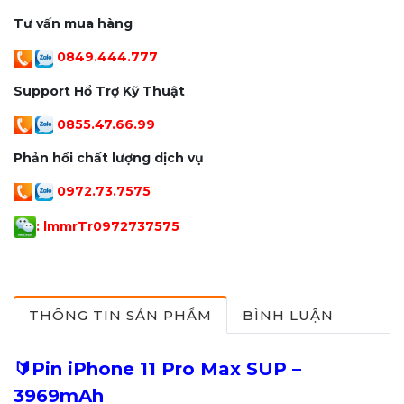
Tư vấn mua hàng
0849.444.777
Support Hổ Trợ Kỹ Thuật
0855.47.66.99
Phản hồi chất lượng dịch vụ
0972.73.7575
: lmmrTr097273757
5
THÔNG TIN SẢN PHẨM
BÌNH LUẬN
🔰Pin iPhone 11 Pro Max SUP –
3969mAh