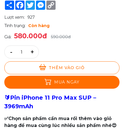
Share
Facebook
Twitter
Messenger
Copy
Link
Lượt xem:
927
Tình trạng:
Còn hàng
580.000đ
Giá:
590.000đ
-
+
THÊM VÀO GIỎ
MUA NGAY
🔰
Pin iPhone 11 Pro Max SUP –
3969mAh
✅Chọn sản phẩm cần mua rồi thêm vào giỏ
hàng để mua cùng lúc nhiều sản phẩm nhé😍