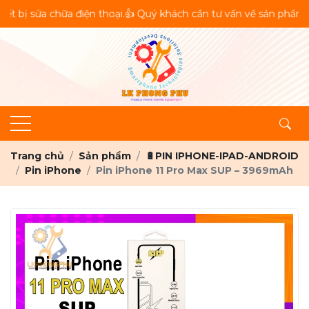
ửa chữa điện thoại.👍 Quý khách cần tư vấn về sản phẩm vui lò
Trang chủ
Sản phẩm
🔋PIN IPHONE-IPAD-ANDROID
Pin iPhone
Pin iPhone 11 Pro Max SUP – 3969mAh