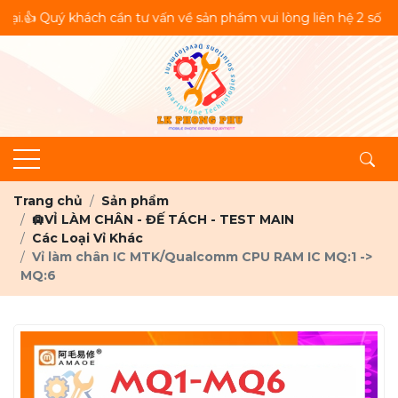
ý khách cần tư vấn về sản phẩm vui lòng liên hệ 2 số 👉Hotline
Trang chủ
Sản phẩm
🛄VỈ LÀM CHÂN - ĐẾ TÁCH - TEST MAIN
Các Loại Vỉ Khác
Vỉ làm chân IC MTK/Qualcomm CPU RAM IC MQ:1 ->
MQ:6