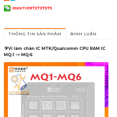
: lmmrTr097273757
5
THÔNG TIN SẢN PHẨM
BÌNH LUẬN
🔰Vỉ làm chân IC MTK/Qualcomm CPU RAM IC
MQ:1 -> MQ:6