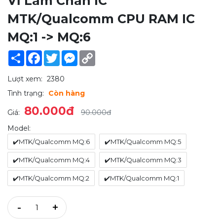
Vỉ Làm Chân IC
MTK/Qualcomm CPU RAM IC
MQ:1 -> MQ:6
Share
Facebook
Twitter
Messenger
Copy
Link
Lượt xem:
2380
Tình trạng:
Còn hàng
80.000đ
Giá:
90.000đ
Model:
✔️MTK/Qualcomm MQ:6
✔️MTK/Qualcomm MQ:5
✔️MTK/Qualcomm MQ:4
✔️MTK/Qualcomm MQ:3
✔️MTK/Qualcomm MQ:2
✔️MTK/Qualcomm MQ:1
-
+