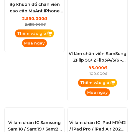
Bộ khuôn đổ chân viền
Vỉ làm chân viền SamSung
cao cấp MaAnt iPhone
ZFlip 5G/ ZFlip3/4/5/6 -
0.1mm Từ X-XSM - 11 Series
ZFold3/4/5...6 / S20 / S21 /
2.550.000đ
95.000đ
- 12 Series - 13 Series - 14
S22 / S23 / S24 / S25 / Note
2.650.000đ
100.000đ
Series - 15 Series - 16
20...New Update
Thêm vào giỏ
Thêm vào giỏ
Series
Mua ngay
Mua ngay