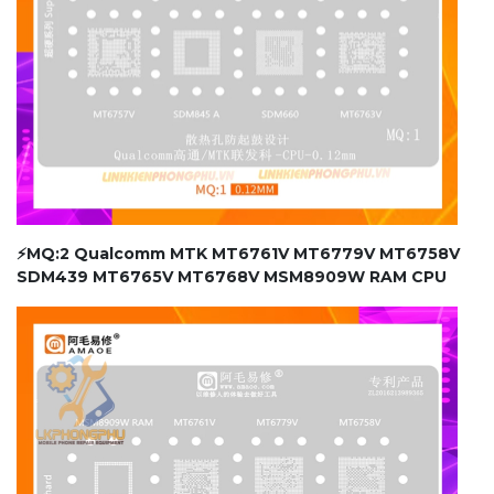
⚡MQ:2 Qualcomm MTK MT6761V MT6779V MT6758V
SDM439 MT6765V MT6768V MSM8909W RAM CPU