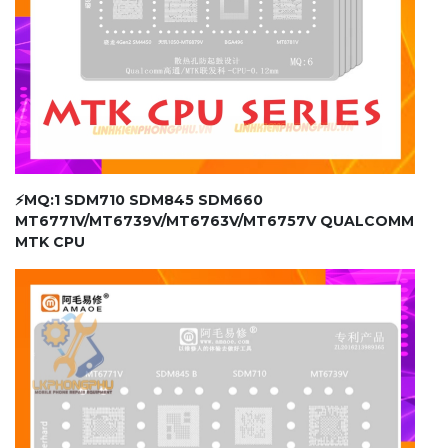
⚡MQ:1 SDM710 SDM845 SDM660
MT6771V/MT6739V/MT6763V/MT6757V QUALCOMM
MTK CPU