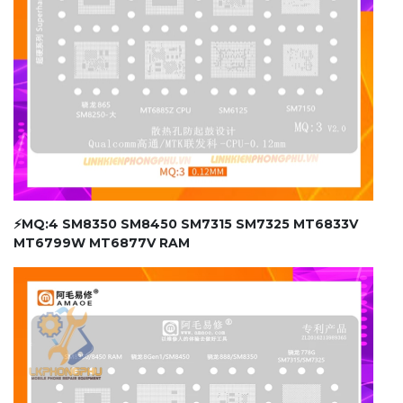
⚡MQ:4 SM8350 SM8450 SM7315 SM7325 MT6833V
MT6799W MT6877V RAM