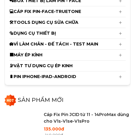
📲BOX THIẾT BỊ LÀM PIN - FACE
💻CÁP FIX PIN-FACE-TRUETONE
🛠️TOOLS DỤNG CỤ SỬA CHỮA
🔩DỤNG CỤ THIẾT BỊ
🛄VỈ LÀM CHÂN - ĐẾ TÁCH - TEST MAIN
⬛MÁY ÉP KÍNH
🔭VẬT TƯ DỤNG CỤ ÉP KINH
🔋PIN IPHONE-IPAD-ANDROID
SẢN PHẨM MỚI
Cáp Fix Pin JCID từ 11 - 14ProMax dùng
cho V1s-V1se-V1sPro
135.000đ
140.000đ