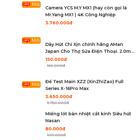
Mới
Camera YCS M.Y MX1 (hay còn gọi là
Mr.Yang MX1 ) 4K Công Nghiệp
3.760.000đ
Mới
Dây Hút Chì Xịn chính hãng AMan
Japan Cho Thợ Sửa Điện Thoại. 2.0mm
và 1.5mm - 1.5m
150.000đ
160.000đ
Đế Test Main XZZ (XinZhiZao) Full
Mới
Series X-16Pro Max
3.650.000đ
3.750.000đ
Miếng lót bàn nhiệt cắt kính Siêu hút
Nasan
80.000đ
100.000đ