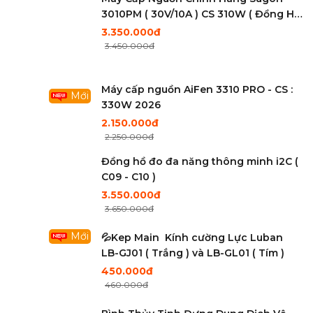
3010PM ( 30V/10A ) CS 310W ( Đồng Hồ
4 Số ) 2026
3.350.000đ
3.450.000đ
Máy cấp nguồn AiFen 3310 PRO - CS :
Mới
330W 2026
2.150.000đ
2.250.000đ
Đồng hồ đo đa năng thông minh i2C (
C09 - C10 )
3.550.000đ
3.650.000đ
Mới
💦Kep Main Kính cường Lực Luban
LB-GJ01 ( Trắng ) và LB-GL01 ( Tím )
450.000đ
460.000đ