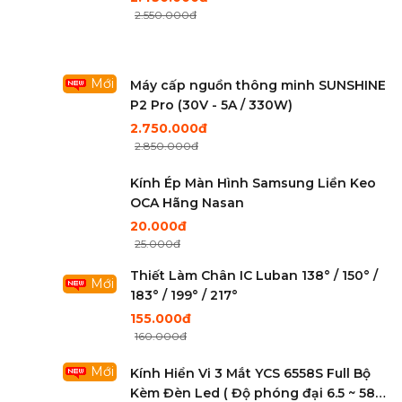
2.550.000đ
Mới
Máy cấp nguồn thông minh SUNSHINE
P2 Pro (30V - 5A / 330W)
2.750.000đ
2.850.000đ
Kính Ép Màn Hình Samsung Liền Keo
OCA Hãng Nasan
20.000đ
25.000đ
Thiết Làm Chân IC Luban 138° / 150° /
Mới
183° / 199° / 217°
155.000đ
160.000đ
Mới
Kính Hiển Vi 3 Mắt YCS 6558S Full Bộ
Kèm Đèn Led ( Độ phóng đại 6.5 ~ 58X