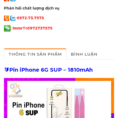
Phản hồi chất lượng dịch vụ
0972.73.7575
: lmmrTr097273757
5
THÔNG TIN SẢN PHẨM
BÌNH LUẬN
🔰Pin iPhone 6G SUP – 1810mAh