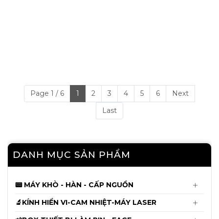
Pin iPhone 11 Pro SUP –
Pin iPhone 11 SUP –
3046mAh
3110mAh
580.000đ
420.000đ
590.000đ
430.000đ
Thêm vào giỏ
Page 1 / 6
1
2
3
4
Thêm vào giỏ
5
6
Next
Mua ngay
Mua ngay
Last
DANH MỤC SẢN PHẨM
📟 MÁY KHÒ - HÀN - CẤP NGUỒN
🔬KÍNH HIỂN VI-CAM NHIỆT-MÁY LASER