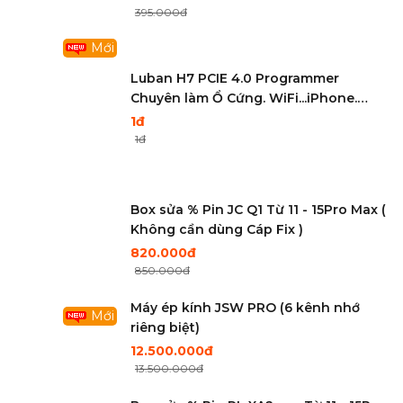
395.000đ
Mới
Luban H7 PCIE 4.0 Programmer
Chuyên làm Ổ Cứng. WiFi...iPhone.
iPad. Macbook. iMac...
1đ
1đ
Box sửa % Pin JC Q1 Từ 11 - 15Pro Max (
Không cần dùng Cáp Fix )
820.000đ
850.000đ
Máy ép kính JSW PRO (6 kênh nhớ
Mới
riêng biệt)
12.500.000đ
13.500.000đ