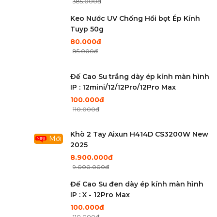
385.000đ
Keo Nước UV Chống Hồi bọt Ép Kính
Tuyp 50g
80.000đ
85.000đ
Đế Cao Su trắng dày ép kính màn hình
IP : 12mini/12/12Pro/12Pro Max
100.000đ
110.000đ
Khò 2 Tay Aixun H414D CS3200W New
Mới
2025
8.900.000đ
9.000.000đ
Đế Cao Su đen dày ép kính màn hình
IP : X - 12Pro Max
100.000đ
110.000đ