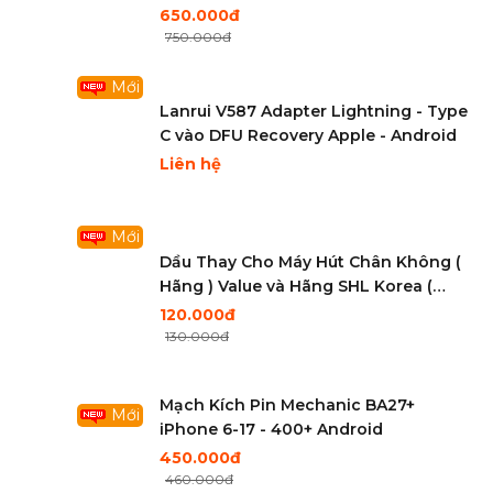
650.000đ
750.000đ
Mới
Lanrui V587 Adapter Lightning - Type
C vào DFU Recovery Apple - Android
Liên hệ
Mới
Dầu Thay Cho Máy Hút Chân Không (
Hãng ) Value và Hãng SHL Korea (
Shlasean ) Hàn Quốc
120.000đ
130.000đ
Mạch Kích Pin Mechanic BA27+
Mới
iPhone 6-17 - 400+ Android
450.000đ
460.000đ