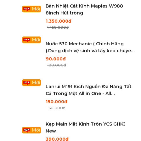
Bàn Nhiệt Cắt Kính Mapies W988
Mới
8inch Hút trong
1.350.000đ
1.450.000đ
Mới
Nước 530 Mechanic ( Chính Hãng
).Dung dịch vệ sinh và tẩy keo chuyên
dụng
90.000đ
100.000đ
Mới
Lanrui M191 Kích Nguồn Đa Năng Tất
Cả Trong Một All in One - All
Smartphone
150.000đ
160.000đ
Kẹp Main Mặt Kính Tròn YCS GHKJ
Mới
New
390.000đ