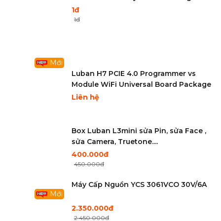
WiFi...iPhone. iPad. Macbook. iMac
1đ
1đ
Mới
Luban H7 PCIE 4.0 Programmer vs
Module WiFi Universal Board Package
Liên hệ
Box Luban L3mini sửa Pin, sửa Face ,
sửa Camera, Truetone....
400.000đ
450.000đ
Máy Cấp Nguồn YCS 3061VCO 30V/6A
Mới
2.350.000đ
2.450.000đ