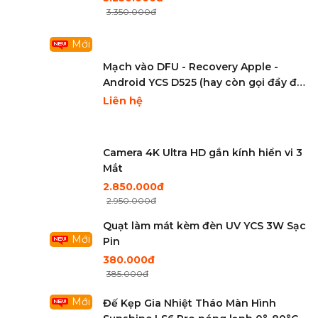
3.350.000đ
Mới
Mạch vào DFU - Recovery Apple -
Android YCS D525 (hay còn gọi đầy đủ
là Cáp DFU & Recovery Mr.Yang D525)
Liên hệ
Camera 4K Ultra HD gắn kính hiển vi 3
Mắt
2.850.000đ
2.950.000đ
Quạt làm mát kèm đèn UV YCS 3W Sạc
Mới
Pin
380.000đ
385.000đ
Mới
Đế Kẹp Gia Nhiệt Tháo Màn Hình