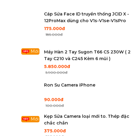
Cáp Sửa Face ID truyền thống JCID X -
12ProMax dùng cho V1s-V1se-V1sPro
175.000đ
185.000đ
Mới
Máy Hàn 2 Tay Sugon T66 CS 230W ( 2
Tay C210 và C245 Kèm 6 mũi )
5.850.000đ
5.900.000đ
Ron Su Camera iPhone
90.000đ
100.000đ
Kẹp Sửa Camera loại mới to. Thép đặc
Mới
chắc chắn
375.000đ