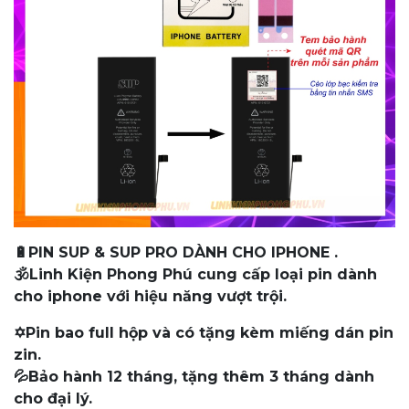
🔋PIN SUP & SUP PRO DÀNH CHO IPHONE .
🕉️Linh Kiện Phong Phú cung cấp loại pin dành
cho iphone với hiệu năng vượt trội.
✡️Pin bao full hộp và có tặng kèm miếng dán pin
zin.
💦Bảo hành 12 tháng, tặng thêm 3 tháng dành
cho đại lý.