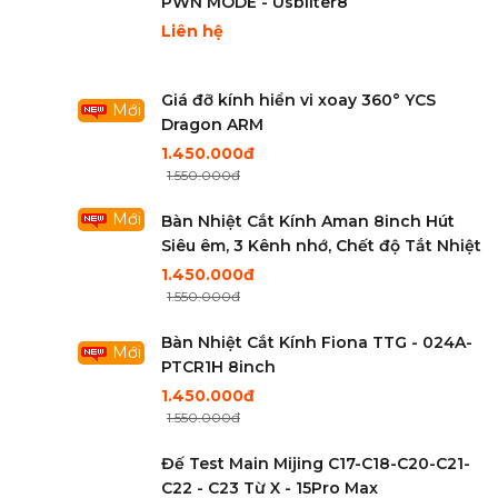
PWN MODE - Usbliter8
Liên hệ
Giá đỡ kính hiển vi xoay 360° YCS
Mới
Dragon ARM
1.450.000đ
1.550.000đ
Mới
Bàn Nhiệt Cắt Kính Aman 8inch Hút
Siêu êm, 3 Kênh nhớ, Chết độ Tắt Nhiệt
1.450.000đ
1.550.000đ
Bàn Nhiệt Cắt Kính Fiona TTG - 024A-
Mới
PTCR1H 8inch
1.450.000đ
1.550.000đ
Đế Test Main Mijing C17-C18-C20-C21-
C22 - C23 Từ X - 15Pro Max