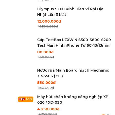
Olympus SZ60 Kính Hiển Vi Nội Địa
Nhật Lên 3 Mắt
12.000.000đ
12.500.000đ
Cáp TestBox LZXWIN S300-S800-S200
Test Màn Hình iPhone Từ 6G-13/13mini
80.000đ
100.000đ
Nước rữa Main Board mạch Mechanic
XB-3506 ( 5L )
550.000đ
560.000đ
Máy hút chân không công nghiệp XP-
Mới
020 / XD-020
4.250.000đ
4.350.000đ