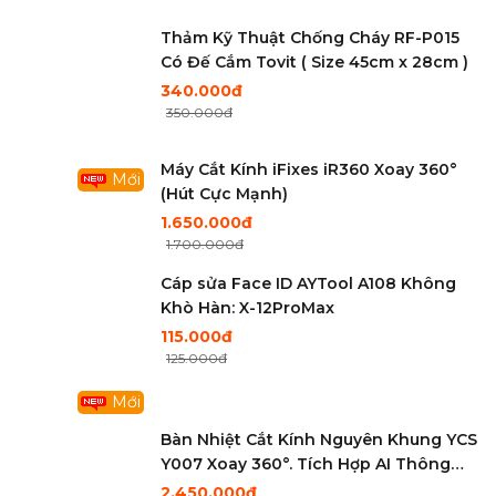
Thảm Kỹ Thuật Chống Cháy RF-P015
Có Đế Cắm Tovit ( Size 45cm x 28cm )
340.000đ
350.000đ
Máy Cắt Kính iFixes iR360 Xoay 360°
Mới
(Hút Cực Mạnh)
1.650.000đ
1.700.000đ
Cáp sửa Face ID AYTool A108 Không
Khò Hàn: X-12ProMax
115.000đ
125.000đ
Mới
Bàn Nhiệt Cắt Kính Nguyên Khung YCS
Y007 Xoay 360°. Tích Hợp AI Thông
Mình . Hút Điện Tử Cực Khỏe
2.450.000đ