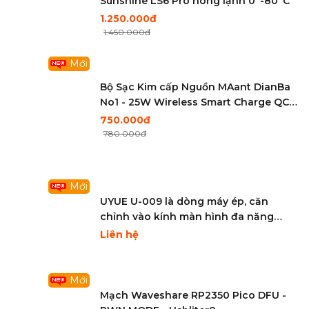
Sunshine LS6 Pro nóng lạnh 0°-80°C
1.250.000đ
1.450.000đ
Mới
Bộ Sạc Kim cấp Nguồn MAant DianBa
No1 - 25W Wireless Smart Charge QC
3.0 8 USB Port Wireless
750.000đ
780.000đ
Mới
UYUE U-009 là dòng máy ép, căn
chỉnh vào kính màn hình đa năng
(Screen Alignment Tool)
Liên hệ
Mới
Mạch Waveshare RP2350 Pico DFU -