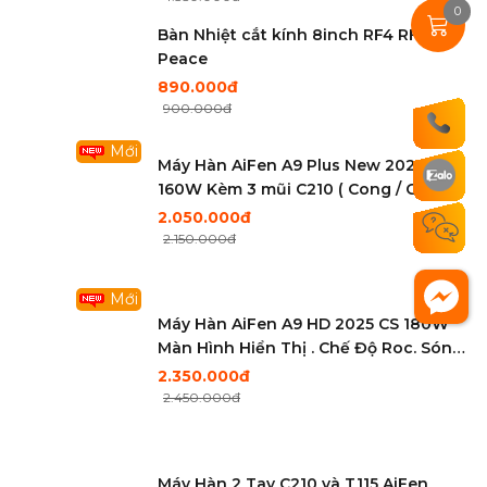
0
Bàn Nhiệt cắt kính 8inch RF4 RF-
Peace
890.000đ
900.000đ
Mới
Máy Hàn AiFen A9 Plus New 2024 CS
160W Kèm 3 mũi C210 ( Cong / Cắt /
Thẳng )
2.050.000đ
2.150.000đ
Mới
Máy Hàn AiFen A9 HD 2025 CS 180W
Màn Hình Hiển Thị . Chế Độ Roc. Sóng
Đo Nhiệt ( Kèm 3 Mũi Hàn )
2.350.000đ
2.450.000đ
Máy Hàn 2 Tay C210 và T115 AiFen