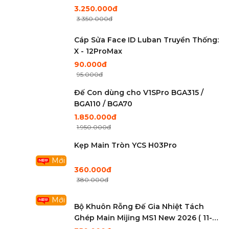
3.250.000đ
3.350.000đ
Cáp Sửa Face ID Luban Truyền Thống:
X - 12ProMax
90.000đ
95.000đ
Đế Con dùng cho V1SPro BGA315 /
BGA110 / BGA70
1.850.000đ
1.950.000đ
Kẹp Main Tròn YCS H03Pro
Mới
360.000đ
380.000đ
Mới
Bộ Khuôn Rỗng Đế Gia Nhiệt Tách
Ghép Main Mijing MS1 New 2026 ( 11-
17PM )