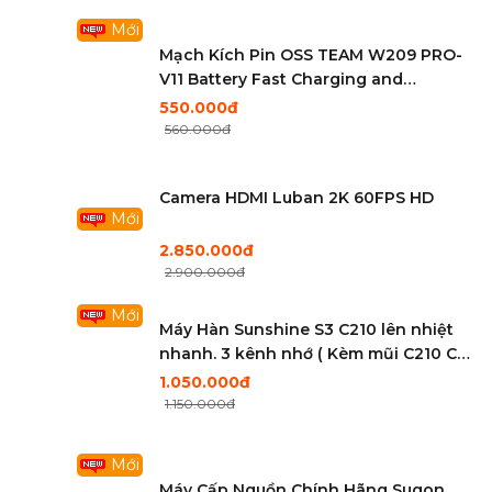
Mới
Mạch Kích Pin OSS TEAM W209 PRO-
V11 Battery Fast Charging and
Activated 2 IN 1 Tool
550.000đ
560.000đ
Camera HDMI Luban 2K 60FPS HD
Mới
2.850.000đ
2.900.000đ
Mới
Máy Hàn Sunshine S3 C210 lên nhiệt
nhanh. 3 kênh nhớ ( Kèm mũi C210 Cắt
)
1.050.000đ
1.150.000đ
Mới
Máy Cấp Nguồn Chính Hãng Sugon