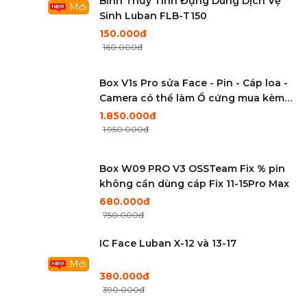
Bình Thủy Tinh Đựng Dung Dịch Vệ
Mới
Sinh Luban FLB-T150
150.000đ
160.000đ
Box V1s Pro sửa Face - Pin - Cáp loa -
Camera có thể làm Ổ cứng mua kèm
đế rời
1.850.000đ
1.950.000đ
Box W09 PRO V3 OSSTeam Fix % pin
không cần dùng cáp Fix 11-15Pro Max
680.000đ
750.000đ
IC Face Luban X-12 và 13-17
Mới
380.000đ
390.000đ