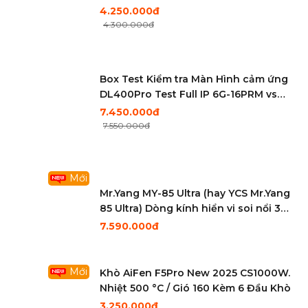
)
4.250.000đ
4.300.000đ
Box Test Kiểm tra Màn Hình cảm ứng
DL400Pro Test Full IP 6G-16PRM vs
Android (hỗ trợ test 1125 model)
7.450.000đ
7.550.000đ
Mới
Mr.Yang MY-85 Ultra (hay YCS Mr.Yang
85 Ultra) Dòng kính hiển vi soi nổi 3
mắt chuyên nghiệp
7.590.000đ
Mới
Khò AiFen F5Pro New 2025 CS1000W.
Nhiệt 500 °C / Gió 160 Kèm 6 Đầu Khò
3.250.000đ