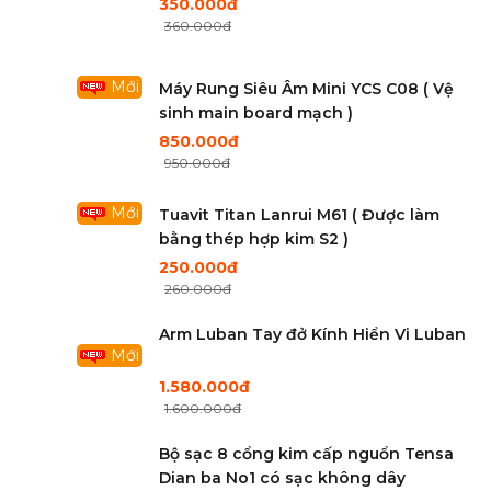
350.000đ
360.000đ
Mới
Máy Rung Siêu Âm Mini YCS C08 ( Vệ
sinh main board mạch )
850.000đ
950.000đ
Mới
Tuavit Titan Lanrui M61 ( Được làm
bằng thép hợp kim S2 )
250.000đ
260.000đ
Arm Luban Tay đở Kính Hiển Vi Luban
Mới
1.580.000đ
1.600.000đ
Bộ sạc 8 cổng kim cấp nguổn Tensa
Dian ba No1 có sạc không dây