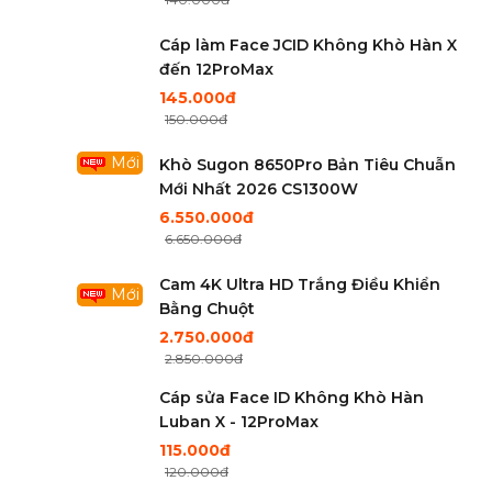
Cáp làm Face JCID Không Khò Hàn X
đến 12ProMax
145.000đ
150.000đ
Mới
Khò Sugon 8650Pro Bản Tiêu Chuẫn
Mới Nhất 2026 CS1300W
6.550.000đ
6.650.000đ
Cam 4K Ultra HD Trắng Điều Khiển
Mới
Bằng Chuột
2.750.000đ
2.850.000đ
Cáp sửa Face ID Không Khò Hàn
Luban X - 12ProMax
115.000đ
120.000đ