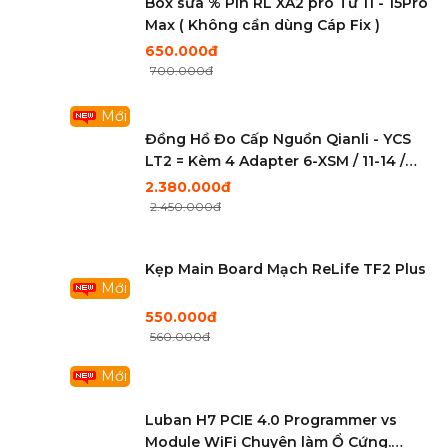
Box sửa % Pin RL XA2 pro Từ 11 - 15Pro
Max ( Không cần dùng Cáp Fix )
650.000đ
700.000đ
Mới
Đồng Hồ Đo Cấp Nguồn Qianli - YCS
LT2 = Kèm 4 Adapter 6-XSM / 11-14 /
Nova/6Se / Mate 30P/20P/P30P
2.380.000đ
2.450.000đ
Kẹp Main Board Mạch ReLife TF2 Plus
Mới
550.000đ
560.000đ
Mới
Luban H7 PCIE 4.0 Programmer vs
Module WiFi Chuyên làm Ổ Cứng.