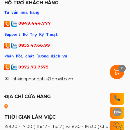
HỖ TRỢ KHÁCH HÀNG
Y007 Xoay 360°. Tích Hợp AI Thông
Mình . Hút Điện Tử Cực Khỏe
2.450.000đ
Tư vấn mua hàng
2.550.000đ
0849.444.777
Support Hổ Trợ Kỹ Thuật
Mới
Máy cấp nguồn thông minh SUNSHINE
0855.47.66.99
P2 Pro (30V - 5A / 330W)
2.750.000đ
Phản hồi chất lượng dịch vụ
2.850.000đ
0972.73.7575
0
Kính Ép Màn Hình Samsung Liền Keo
OCA Hãng Nasan
✉
: linhkienphongphu@gmail.com
20.000đ
25.000đ
ĐỊA CHỈ CỬA HÀNG
Thiết Làm Chân IC Luban 138° / 150° /
Mới
183° / 199° / 217°
155.000đ
THỜI GIAN LÀM VIỆC
160.000đ
🌞8:30 - 17:00 ( Thứ 2 - Thứ 7 ) Và 8:30 - 16h30 ( Chủ nhật và