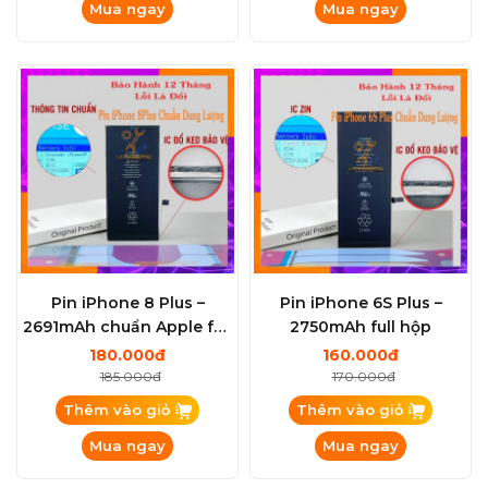
Mua ngay
Mua ngay
Pin iPhone 8 Plus –
Pin iPhone 6S Plus –
2691mAh chuẩn Apple full
2750mAh full hộp
hộp
180.000đ
160.000đ
185.000đ
170.000đ
Thêm vào giỏ
Thêm vào giỏ
Mua ngay
Mua ngay