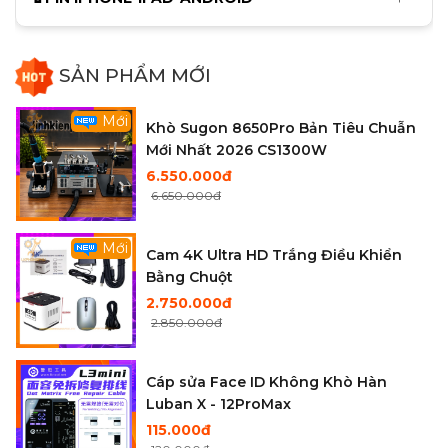
Cáp làm Face JCID Không Khò Hàn X
đến 12ProMax
145.000đ
150.000đ
SẢN PHẨM MỚI
Mới
Khò Sugon 8650Pro Bản Tiêu Chuẫn
Mới Nhất 2026 CS1300W
6.550.000đ
6.650.000đ
Mới
Cam 4K Ultra HD Trắng Điều Khiển
Bằng Chuột
2.750.000đ
2.850.000đ
Cáp sửa Face ID Không Khò Hàn
Luban X - 12ProMax
115.000đ