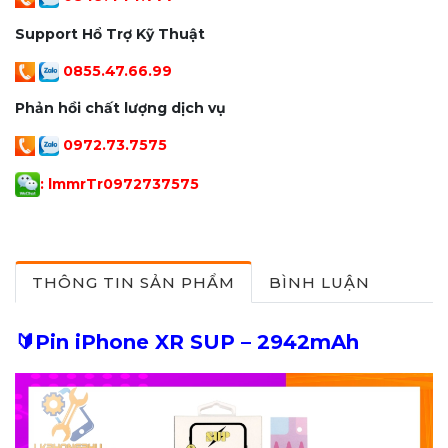
Support Hổ Trợ Kỹ Thuật
0855.47.66.99
Phản hồi chất lượng dịch vụ
0972.73.7575
: lmmrTr097273757
5
THÔNG TIN SẢN PHẨM
BÌNH LUẬN
🔰
Pin iPhone XR SUP – 2942mAh