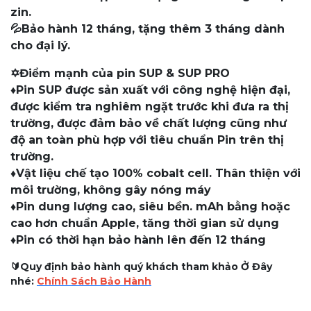
zin.
💦Bảo hành 12 tháng, tặng thêm 3 tháng dành
cho đại lý.
✡️Điểm mạnh của pin SUP & SUP PRO
♦️Pin SUP được sản xuất với công nghệ hiện đại,
được kiểm tra nghiêm ngặt trước khi đưa ra thị
trường, được đảm bảo về chất lượng cũng như
độ an toàn phù hợp với tiêu chuẩn Pin trên thị
trường.
♦️Vật liệu chế tạo 100% cobalt cell. Thân thiện với
môi trường, không gây nóng máy
♦️Pin dung lượng cao, siêu bền. mAh bằng hoặc
cao hơn chuẩn Apple, tăng thời gian sử dụng
♦️Pin có thời hạn bảo hành lên đến 12 tháng
🔰Quy định bảo hành quý khách tham khảo Ở Đây
nhé:
Chính Sách Bảo Hành