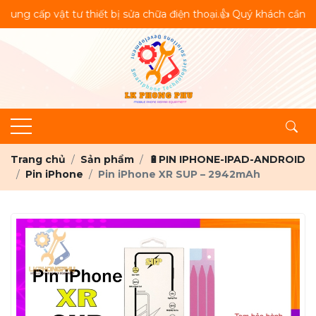
 vật tư thiết bị sửa chữa điện thoại.👍 Quý khách cần tư vấn v
Trang chủ
Sản phẩm
🔋PIN IPHONE-IPAD-ANDROID
Pin iPhone
Pin iPhone XR SUP – 2942mAh