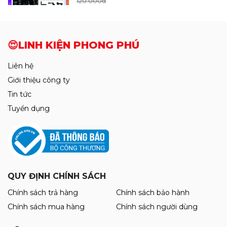
120.000đ
Thảm Kỹ Thuật Chống Cháy RF-P015
😍LINH KIỆN PHONG PHÚ
Có Đế Cắm Tovit ( Size 45cm x 28cm )
340.000đ
Liên hệ
350.000đ
Giới thiệu công ty
Tin tức
Máy Cắt Kính iFixes iR360 Xoay 360°
Mới
(Hút Cực Mạnh)
Tuyển dụng
1.650.000đ
1.700.000đ
Cáp sửa Face ID AYTool A108 Không
Khò Hàn: X-12ProMax
115.000đ
QUY ĐỊNH CHÍNH SÁCH
125.000đ
Chính sách trả hàng
Chính sách bảo hành
Mới
Chính sách mua hàng
Chính sách người dùng
Bàn Nhiệt Cắt Kính Nguyên Khung YCS