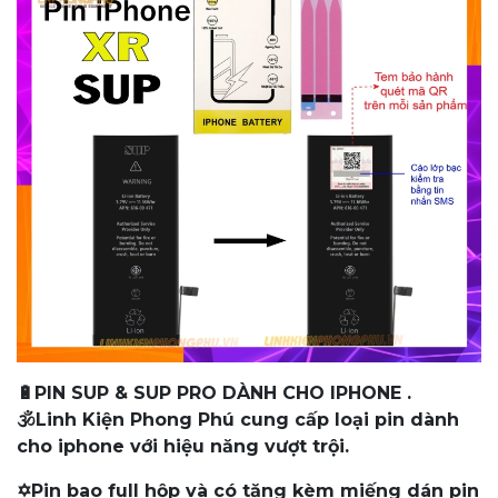
🔋PIN SUP & SUP PRO DÀNH CHO IPHONE .
🕉️Linh Kiện Phong Phú cung cấp loại pin dành
cho iphone với hiệu năng vượt trội.
✡️Pin bao full hộp và có tặng kèm miếng dán pin