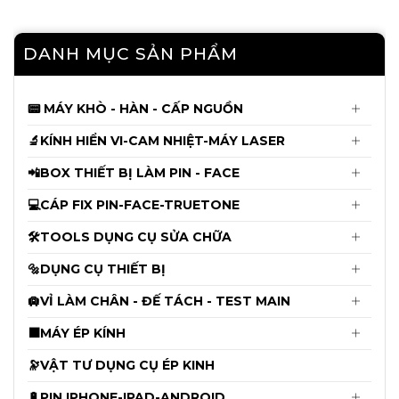
Mạch Làm Face Luban L3mini Truyền
DANH MỤC SẢN PHẨM
Thống và Không khò Hàn: X đến
15PRM ( Kèm Adapter )
480.000đ
490.000đ
📟 MÁY KHÒ - HÀN - CẤP NGUỒN
🔬KÍNH HIỂN VI-CAM NHIỆT-MÁY LASER
Mới
📲BOX THIẾT BỊ LÀM PIN - FACE
Kính Hiển Vi 3 Mắt YCS Yang Chang
Shun 6558X ( Kèm đèn ) - Chưa Kèm
💻CÁP FIX PIN-FACE-TRUETONE
Cam
4.650.000đ
🛠️TOOLS DỤNG CỤ SỬA CHỮA
4.750.000đ
🔩DỤNG CỤ THIẾT BỊ
Cáp Fix Pin JCID từ 11 - 14ProMax dùng
🛄VỈ LÀM CHÂN - ĐẾ TÁCH - TEST MAIN
cho V1s-V1se-V1sPro
⬛MÁY ÉP KÍNH
135.000đ
140.000đ
🔭VẬT TƯ DỤNG CỤ ÉP KINH
🔋PIN IPHONE-IPAD-ANDROID