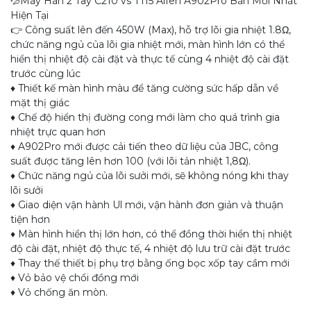
💦Máy Hàn 2 Tay C210 vs T115 Aifen A902Pro Bản Mới Nhất
Hiện Tại
👉 Công suất lên đến 450W (Max), hỗ trợ lõi gia nhiệt 1.8Ω,
chức năng ngủ của lõi gia nhiệt mới, màn hình lớn có thể
hiển thị nhiệt độ cài đặt và thực tế cùng 4 nhiệt độ cài đặt
trước cùng lúc
♦️ Thiết kế màn hình màu để tăng cường sức hấp dẫn về
mặt thị giác
♦️ Chế độ hiển thị đường cong mới làm cho quá trình gia
nhiệt trực quan hơn
♦️ A902Pro mới được cải tiến theo dữ liệu của JBC, công
suất được tăng lên hơn 100 (với lõi tản nhiệt 1,8Ω).
♦️ Chức năng ngủ của lõi sưởi mới, sẽ không nóng khi thay
lõi sưởi
♦️ Giao diện vận hành Ul mới, vận hành đơn giản và thuận
tiện hơn
♦️ Màn hình hiển thị lớn hơn, có thể đồng thời hiển thị nhiệt
độ cài đặt, nhiệt độ thực tế, 4 nhiệt độ lưu trữ cài đặt trước
♦️ Thay thế thiết bị phụ trợ bằng ống bọc xốp tay cầm mới
♦️ Vỏ bảo vệ chổi đồng mới
♦️ Vỏ chống ăn mòn.