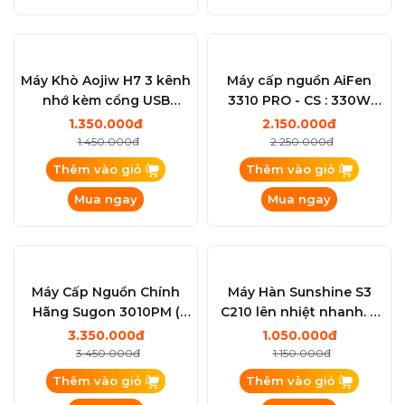
Máy Khò Aojiw H7 3 kênh
Máy cấp nguồn AiFen
nhớ kèm cổng USB
3310 PRO - CS : 330W
1000W / 100-500°C
2026
1.350.000đ
2.150.000đ
1.450.000đ
2.250.000đ
Thêm vào giỏ
Thêm vào giỏ
Mua ngay
Mua ngay
Mới
Cáp sửa Face ID khò hàn không tách
thấu (không tách đế lăng kính) từ
Máy Cấp Nguồn Chính
Máy Hàn Sunshine S3
iPhone 13 đến iPhone 17
450.000đ
Hãng Sugon 3010PM (
C210 lên nhiệt nhanh. 3
450.000đ
30V/10A ) CS 310W ( Đồng
kênh nhớ ( Kèm mũi C210
3.350.000đ
1.050.000đ
Hồ 4 Số ) 2026
Cắt )
3.450.000đ
1.150.000đ
Thêm vào giỏ
Thêm vào giỏ