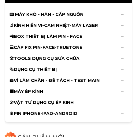
150.000đ
📟 MÁY KHÒ - HÀN - CẤP NGUỒN
Mới
Khò Sugon 8650Pro Bản Tiêu Chuẫn
Mới Nhất 2026 CS1300W
🔬KÍNH HIỂN VI-CAM NHIỆT-MÁY LASER
6.550.000đ
📲BOX THIẾT BỊ LÀM PIN - FACE
6.650.000đ
💻CÁP FIX PIN-FACE-TRUETONE
Cam 4K Ultra HD Trắng Điều Khiển
Mới
Bằng Chuột
🛠️TOOLS DỤNG CỤ SỬA CHỮA
2.750.000đ
🔩DỤNG CỤ THIẾT BỊ
2.850.000đ
🛄VỈ LÀM CHÂN - ĐẾ TÁCH - TEST MAIN
Cáp sửa Face ID Không Khò Hàn
Luban X - 12ProMax
⬛MÁY ÉP KÍNH
115.000đ
🔭VẬT TƯ DỤNG CỤ ÉP KINH
120.000đ
🔋PIN IPHONE-IPAD-ANDROID
Thảm Kỹ Thuật Chống Cháy RF-P015
Có Đế Cắm Tovit ( Size 45cm x 28cm )
340.000đ