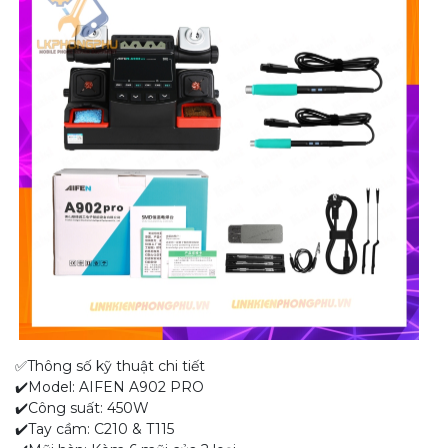
✅Thông số kỹ thuật chi tiết
✔️Model: AIFEN A902 PRO
✔️Công suất: 450W
✔️Tay cầm: C210 & T115