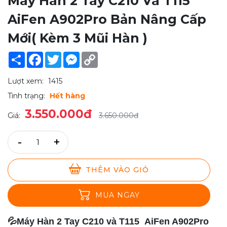
Máy Hàn 2 Tay C210 Và T115
AiFen A902Pro Bản Nâng Cấp
Mới( Kèm 3 Mũi Hàn )
Share
Facebook
Twitter
Messenger
Copy
Link
Lượt xem:
1415
Tình trạng:
Hết hàng
3.550.000đ
Giá:
3.650.000đ
-
+
THÊM VÀO GIỎ
MUA NGAY
💦
Máy Hàn 2 Tay C210 và T115 AiFen A902Pro