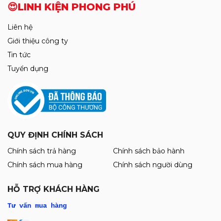
😍LINH KIỆN PHONG PHÚ
Kính Ép Màn Hình Samsung Liền Keo
OCA Hãng Nasan
Liên hệ
20.000đ
Giới thiệu công ty
25.000đ
Tin tức
Thiết Làm Chân IC Luban 138° / 150° /
Tuyển dụng
Mới
183° / 199° / 217°
155.000đ
160.000đ
Mới
Kính Hiển Vi 3 Mắt YCS 6558S Full Bộ
Kèm Đèn Led ( Độ phóng đại 6.5 ~ 58X
QUY ĐỊNH CHÍNH SÁCH
)
4.250.000đ
Chính sách trả hàng
Chính sách bảo hành
4.300.000đ
Chính sách mua hàng
Chính sách người dùng
HỖ TRỢ KHÁCH HÀNG
Box Test Kiểm tra Màn Hình cảm ứng
DL400Pro Test Full IP 6G-16PRM vs
Tư vấn mua hàng
Android (hỗ trợ test 1125 model)
7.450.000đ