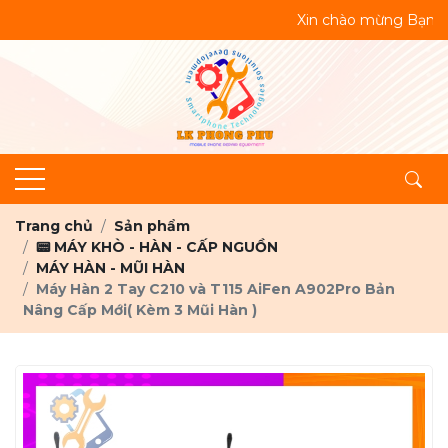
Xin chào mừng Bạn đến với Website
Trang chủ
Sản phẩm
📟 MÁY KHÒ - HÀN - CẤP NGUỒN
MÁY HÀN - MŨI HÀN
Máy Hàn 2 Tay C210 và T115 AiFen A902Pro Bản
Nâng Cấp Mới( Kèm 3 Mũi Hàn )