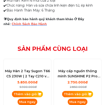
✔️Mũi hàn: Kèm 6 mũi của 2 loại
✔️Chức năng: Hàn và sửa chữa linh kiện điện tử, ép kính
✔️Bảo Hành Thân Máy: 6 Tháng
🔰Quy định bảo hành quý khách tham khảo Ở Đây
nhé:
Chính Sách Bảo Hành
SẢN PHẨM CÙNG LOẠI
Máy Hàn 2 Tay Sugon T66
Máy cấp nguồn thông
CS 230W ( 2 Tay C210 và
minh SUNSHINE P2 Pro
C245 Kèm 6 mũi )
(30V - 5A / 330W)
5.850.000đ
2.750.000đ
5.900.000đ
2.850.000đ
Thêm vào giỏ
Thêm vào giỏ
Mua ngay
Mua ngay