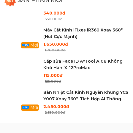
SẢN PHẨM MỚI
350.000đ
Máy Cắt Kính iFixes iR360 Xoay 360°
(Hút Cực Mạnh)
1.650.000đ
Mới
1.700.000đ
Cáp sửa Face ID AYTool A108 Không
Khò Hàn: X-12ProMax
115.000đ
125.000đ
Bàn Nhiệt Cắt Kính Nguyên Khung YCS
Y007 Xoay 360°. Tích Hợp AI Thông
Mình . Hút Điện Tử Cực Khỏe
2.450.000đ
Mới
2.550.000đ
Máy cấp nguồn thông minh SUNSHINE
P2 Pro (30V - 5A / 330W)
2.750.000đ
Mới
2.850.000đ