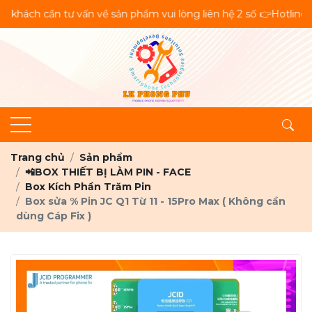
ấn về sản phẩm vui lòng liên hệ 2 số 👉Hotline👉Zalo: 📞0849.4
Trang chủ
Sản phẩm
📲BOX THIẾT BỊ LÀM PIN - FACE
Box Kích Phần Trăm Pin
Box sửa % Pin JC Q1 Từ 11 - 15Pro Max ( Không cần
dùng Cáp Fix )