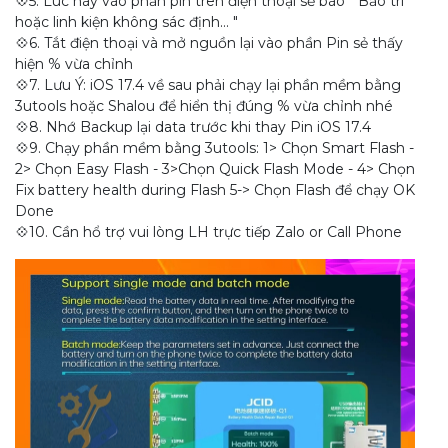
💠5. Lúc này vào phần pin trên điện thoại sẻ báo " Bảo trì
hoặc linh kiện không sác định... "
💠6. Tắt điện thoại và mở nguồn lại vào phần Pin sẻ thấy
hiện % vừa chỉnh
💠7. Lưu Ý: iOS 17.4 về sau phải chạy lại phần mềm bằng
3utools hoặc Shalou để hiển thị đúng % vừa chỉnh nhé
💠8. Nhớ Backup lại data trước khi thay Pin iOS 17.4
💠9. Chạy phần mềm bằng 3utools: 1> Chọn Smart Flash -
2> Chọn Easy Flash - 3>Chọn Quick Flash Mode - 4> Chọn
Fix battery health during Flash 5-> Chọn Flash để chạy OK
Done
💠10. Cần hổ trợ vui lòng LH trực tiếp Zalo or Call Phone