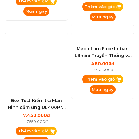
Luban H7 PCIE 4.0
Luban H7 PCIE 4.0
Programmer vs Module
Programmer Chuyên làm
WiFi Chuyên làm Ổ Cứng.
Ổ Cứng. WiFi...iPhone.
Liên hệ
1.750.000đ
WiFi...iPhone. iPad.
iPad. Macbook. iMac...
1.850.000đ
Thêm vào giỏ
Macbook. iMac
Thêm vào giỏ
Mua ngay
Mua ngay
Mạch Làm Face Luban
L3mini Truyền Thống và
Không khò Hàn: X đến
480.000đ
15PRM ( Kèm Adapter )
490.000đ
Thêm vào giỏ