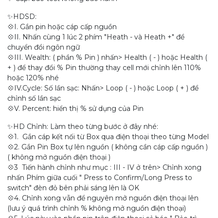
✨HDSD:
💠I. Gắn pin hoặc cáp cấp nguồn
💠II. Nhấn cùng 1 lúc 2 phím "Heath - và Heath +" để
chuyển đổi ngôn ngữ
💠III. Wealth: ( phần % Pin ) nhấn> Health ( - ) hoặc Health (
+ ) để thay đổi % Pin thường thay cell mới chỉnh lên 110%
hoặc 120% nhé
💠IV.Cycle: Số lần sạc: Nhấn> Loop ( - ) hoặc Loop ( + ) để
chỉnh số lần sạc
💠V. Percent: hiển thị % sử dụng của Pin
✨HD Chỉnh: Làm theo từng bước ở đây nhé:
💠1. Gắn cáp kết nối từ Box qua điện thoại theo từng Model
💠2. Gắn Pin Box tự lên nguồn ( không cần cáp cấp nguồn )
( không mở nguồn điện thoại )
💠3 Tiến hành chỉnh như mục : III - IV ở trên> Chỉnh xong
nhấn Phím giữa cuối " Press to Confirm/Long Press to
switch" đèn đỏ bên phải sáng lên là OK
💠4. Chỉnh xong vẫn để nguyên mở nguồn điện thoại lên
(lưu ý quá trình chỉnh % không mở nguồn điện thoại)