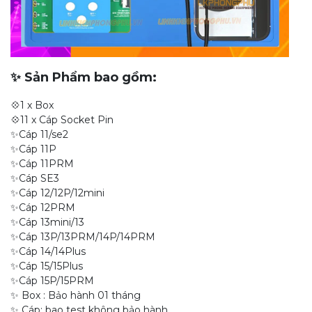
✨ Sản Phẩm bao gồm:
💠1 x Box
💠11 x Cáp Socket Pin
✨Cáp 11/se2
✨Cáp 11P
✨Cáp 11PRM
✨Cáp SE3
✨Cáp 12/12P/12mini
✨Cáp 12PRM
✨Cáp 13mini/13
✨Cáp 13P/13PRM/14P/14PRM
✨Cáp 14/14Plus
✨Cáp 15/15Plus
✨Cáp 15P/15PRM
✨ Box : Bảo hành 01 tháng
✨ Cáp: bao test không bảo hành