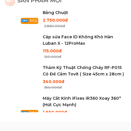
⬛MÁY ÉP KÍNH
Mới
Khò Sugon 8650Pro Bản Tiêu Chuẫn
🔭VẬT TƯ DỤNG CỤ ÉP KINH
Mới Nhất 2026 CS1300W
6.550.000đ
🔋PIN IPHONE-IPAD-ANDROID
6.650.000đ
Cam 4K Ultra HD Trắng Điều Khiển
SẢN PHẨM MỚI
Bằng Chuột
2.750.000đ
Mới
2.850.000đ
Cáp sửa Face ID Không Khò Hàn
Luban X - 12ProMax
115.000đ
120.000đ
Thảm Kỹ Thuật Chống Cháy RF-P015
Có Đế Cắm Tovit ( Size 45cm x 28cm )
340.000đ
350.000đ