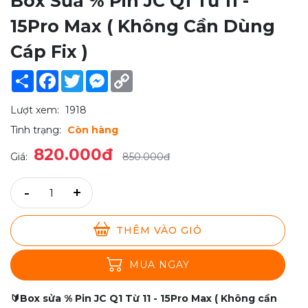
Box Sửa % Pin JC Q1 Từ 11 -
15Pro Max ( Không Cần Dùng
Cáp Fix )
Share
Facebook
Twitter
Messenger
Copy
Link
Lượt xem:
1918
Tình trạng:
Còn hàng
820.000đ
Giá:
850.000đ
-
+
THÊM VÀO GIỎ
MUA NGAY
🔰Box sửa % Pin JC Q1 Từ 11 - 15Pro Max ( Không cần