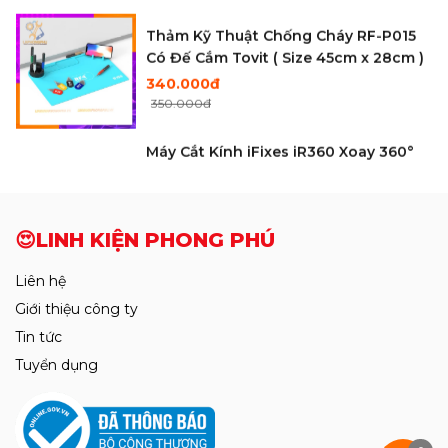
Mới
Khò Sugon 8650Pro Bản Tiêu Chuẫn
🔋PIN IPHONE-IPAD-ANDROID
Mới Nhất 2026 CS1300W
6.550.000đ
6.650.000đ
SẢN PHẨM MỚI
Mới
Cam 4K Ultra HD Trắng Điều Khiển
Bằng Chuột
2.750.000đ
2.850.000đ
Cáp sửa Face ID Không Khò Hàn
Luban X - 12ProMax
115.000đ
120.000đ
Thảm Kỹ Thuật Chống Cháy RF-P015
Có Đế Cắm Tovit ( Size 45cm x 28cm )