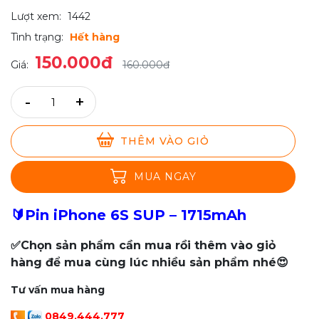
Lượt xem:
1442
Tình trạng:
Hết hàng
150.000đ
Giá:
160.000đ
-
+
THÊM VÀO GIỎ
MUA NGAY
🔰Pin iPhone 6S SUP – 1715mAh
✅Chọn sản phẩm cần mua rồi thêm vào giỏ
hàng để mua cùng lúc nhiều sản phẩm nhé😍
Tư vấn mua hàng
0849.444.777