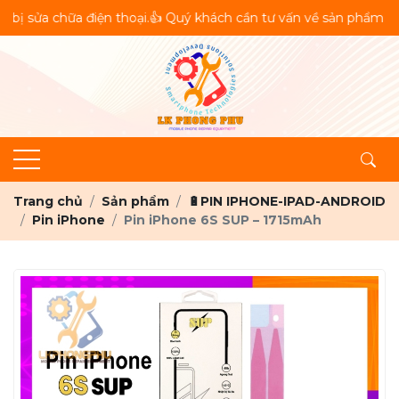
 chữa điện thoại.👍 Quý khách cần tư vấn về sản phẩm vui lòng 
Trang chủ
Sản phẩm
🔋PIN IPHONE-IPAD-ANDROID
Pin iPhone
Pin iPhone 6S SUP – 1715mAh