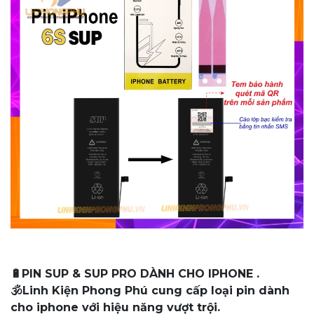
🔋PIN SUP & SUP PRO DÀNH CHO IPHONE .
🕉️Linh Kiện Phong Phú cung cấp loại pin dành
cho iphone với hiệu năng vượt trội.