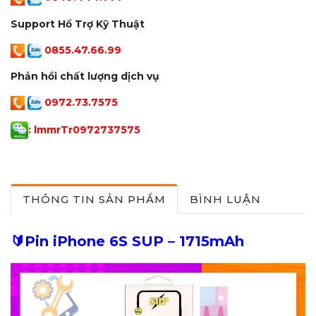
Support Hổ Trợ Kỹ Thuật
0855.47.66.99
Phản hồi chất lượng dịch vụ
0972.73.7575
: lmmrTr097273757
5
THÔNG TIN SẢN PHẨM
BÌNH LUẬN
🔰Pin iPhone 6S SUP – 1715mAh