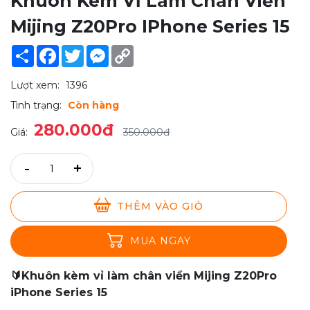
Khuôn Kèm Vỉ Làm Chân Viền
Mijing Z20Pro IPhone Series 15
Share
Facebook
Twitter
Messenger
Copy
Link
Lượt xem:
1396
Tình trạng:
Còn hàng
280.000đ
Giá:
350.000đ
-
+
THÊM VÀO GIỎ
MUA NGAY
🔰Khuôn kèm vỉ làm chân viền Mijing Z20Pro
iPhone Series 15