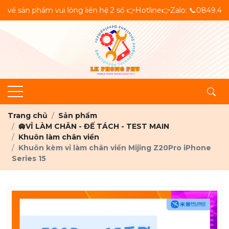
n phẩm vui lòng liên hệ 2 số 👉Hotline👉Zalo: 📞0849.444.777 
Trang chủ
Sản phẩm
🛄VỈ LÀM CHÂN - ĐẾ TÁCH - TEST MAIN
Khuôn làm chân viền
Khuôn kèm vỉ làm chân viền Mijing Z20Pro iPhone
Series 15