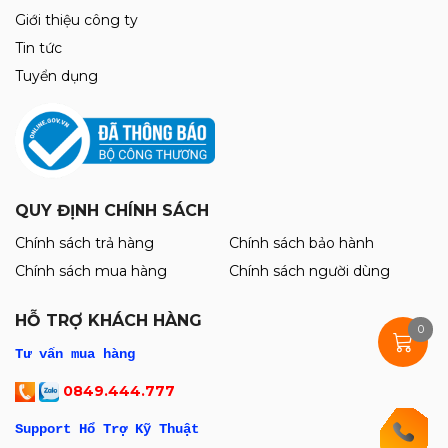
2.750.000đ
2.850.000đ
Cáp sửa Face ID Không Khò Hàn
Luban X - 12ProMax
115.000đ
120.000đ
Thảm Kỹ Thuật Chống Cháy RF-P015
Có Đế Cắm Tovit ( Size 45cm x 28cm )
340.000đ
350.000đ
0
Mới
Máy Cắt Kính iFixes iR360 Xoay 360°
(Hút Cực Mạnh)
1.650.000đ
1.700.000đ