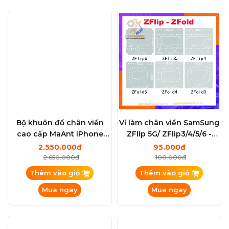
Bộ khuôn đổ chân viền
Vỉ làm chân viền SamSung
cao cấp MaAnt iPhone
ZFlip 5G/ ZFlip3/4/5/6 -
0.1mm Từ X-XSM - 11 Series
ZFold3/4/5...6 / S20 / S21 /
2.550.000đ
95.000đ
- 12 Series - 13 Series - 14
S22 / S23 / S24 / S25 / Note
2.650.000đ
100.000đ
Series - 15 Series - 16
20...New Update
Thêm vào giỏ
Thêm vào giỏ
Series
Mua ngay
Mua ngay