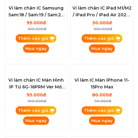
Vỉ làm chân IC Samsung
Vỉ làm chân IC iPad M1/M2
Sam:18 / Sam:19 / Sam:20
/ iPad Pro / iPad Air 2020-
New Update
A14 / iPad 2021-A13 / iPad-
95.000đ
50.000đ
A9/A10X / iPad-A12/A12X
100.000đ
100.000đ
Thêm vào giỏ
Thêm vào giỏ
Mua ngay
Mua ngay