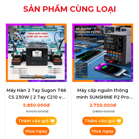
SẢN PHẨM CÙNG LOẠI
Máy Hàn 2 Tay Sugon T66
Máy cấp nguồn thông
CS 230W ( 2 Tay C210 và
minh SUNSHINE P2 Pro
C245 Kèm 6 mũi )
(30V - 5A / 330W)
5.850.000đ
2.750.000đ
5.900.000đ
2.850.000đ
Thêm vào giỏ
Thêm vào giỏ
Mua ngay
Mua ngay