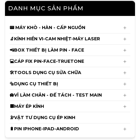
2.850.000đ
DANH MỤC SẢN PHẨM
Cáp sửa Face ID Không Khò Hàn
Luban X - 12ProMax
📟 MÁY KHÒ - HÀN - CẤP NGUỒN
115.000đ
120.000đ
🔬KÍNH HIỂN VI-CAM NHIỆT-MÁY LASER
📲BOX THIẾT BỊ LÀM PIN - FACE
Thảm Kỹ Thuật Chống Cháy RF-P015
Có Đế Cắm Tovit ( Size 45cm x 28cm )
💻CÁP FIX PIN-FACE-TRUETONE
340.000đ
🛠️TOOLS DỤNG CỤ SỬA CHỮA
350.000đ
🔩DỤNG CỤ THIẾT BỊ
Mới
Máy Cắt Kính iFixes iR360 Xoay 360°
🛄VỈ LÀM CHÂN - ĐẾ TÁCH - TEST MAIN
(Hút Cực Mạnh)
⬛MÁY ÉP KÍNH
1.650.000đ
1.700.000đ
🔭VẬT TƯ DỤNG CỤ ÉP KINH
🔋PIN IPHONE-IPAD-ANDROID
Cáp sửa Face ID AYTool A108 Không