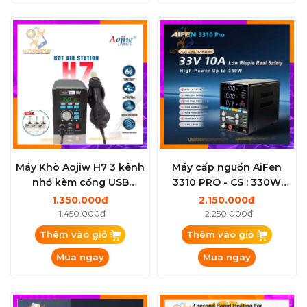
Máy Khò Aojiw H7 3 kênh
Máy cấp nguồn AiFen
nhớ kèm cổng USB
3310 PRO - CS : 330W
1000W / 100-500°C
2026
1.350.000đ
2.150.000đ
1.450.000đ
2.250.000đ
Thêm vào giỏ
Thêm vào giỏ
Mua ngay
Mua ngay