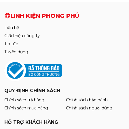
Thiết Làm Chân IC Luban 138° / 150° /
Mới
183° / 199° / 217°
😍LINH KIỆN PHONG PHÚ
155.000đ
160.000đ
Liên hệ
Mới
Kính Hiển Vi 3 Mắt YCS 6558S Full Bộ
Giới thiệu công ty
Kèm Đèn Led ( Độ phóng đại 6.5 ~ 58X
Tin tức
)
4.250.000đ
Tuyển dụng
4.300.000đ
Box Test Kiểm tra Màn Hình cảm ứng
DL400Pro Test Full IP 6G-16PRM vs
Android (hỗ trợ test 1125 model)
QUY ĐỊNH CHÍNH SÁCH
7.450.000đ
7.550.000đ
Chính sách trả hàng
Chính sách bảo hành
Chính sách mua hàng
Chính sách người dùng
Mới
HỖ TRỢ KHÁCH HÀNG
Mr.Yang MY-85 Ultra (hay YCS Mr.Yang