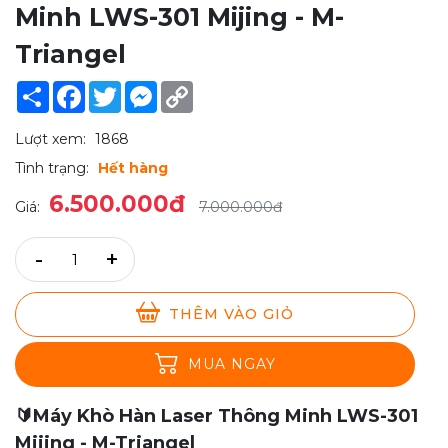
Minh LWS-301 Mijing - M-
Triangel
Share
Facebook
Twitter
Messenger
Copy
Link
Lượt xem:
1868
Tình trạng:
Hết hàng
6.500.000đ
Giá:
7.000.000đ
-
+
THÊM VÀO GIỎ
MUA NGAY
🔰Máy Khò Hàn Laser Thông Minh LWS-301
Mijing - M-Triangel