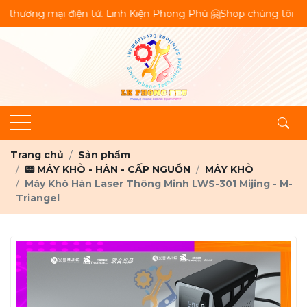
ử. Linh Kiện Phong Phú 🤗Shop chúng tôi chuyên cung cấp vật tư
Trang chủ
Sản phẩm
📟 MÁY KHÒ - HÀN - CẤP NGUỒN
MÁY KHÒ
Máy Khò Hàn Laser Thông Minh LWS-301 Mijing - M-
Triangel