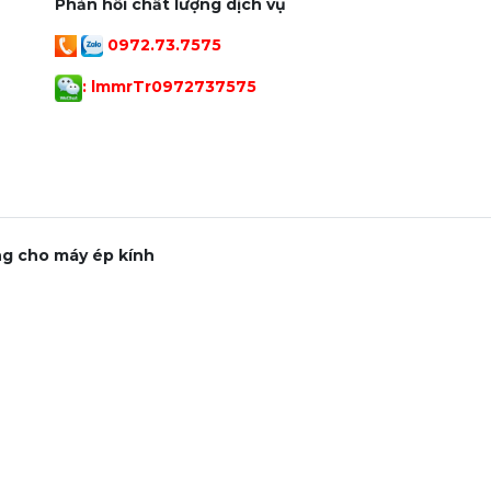
Phản hồi chất lượng dịch vụ
0972.73.7575
: lmmrTr097273757
5
ng cho máy ép kính