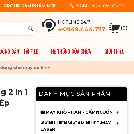
CSKH: 📳0849.444.777
ôi chuyên cung cấp vật tư thiết bị sửa chữa điện thoại.👍 Quý 
GROUP SẢN PHẨM MỚI
Cáp Fix Pin JCID từ 11 -
HOTLINE 24/7:
14ProMax dùng cho
(0)
📳0849.444.777
V1s-V1se-V1sPro
135.000đ
140.000đ
ƯỚNG DẪN - TẢI FILE
HỆ THỐNG SỬA CHỮA
GIỚI THIỆU
Cáp làm Face JCID
Không Khò Hàn X đến
 dùng cho máy ép kính
12ProMax
145.000đ
150.000đ
Mới
 2 In 1
DANH MỤC SẢN PHẨM
Khò Sugon 8650Pro
Bản Tiêu Chuẫn Mới
 Ép
Nhất 2026 CS1300W
6.550.000đ
6.650.000đ
📟 MÁY KHÒ - HÀN - CẤP NGUỒN
🔬KÍNH HIỂN VI-CAM NHIỆT-MÁY
Mới
LASER
Cam 4K Ultra HD Trắng