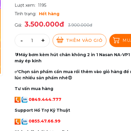
Lượt xem:
1195
Tình trạng:
Hết hàng
3.500.000đ
Giá:
3.900.000đ
-
+
THÊM VÀO GIỎ
MU
🔰Máy bơm kèm hút chân không 2 in 1 Nasan NA-VP1
máy ép kính
✅Chọn sản phẩm cần mua rồi thêm vào giỏ hàng để
lúc nhiều sản phẩm nhé😍
Tư vấn mua hàng
0849.444.777
Support Hổ Trợ Kỹ Thuật
0855.47.66.99