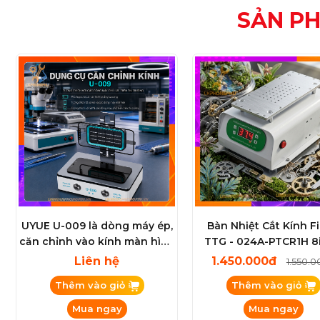
SẢN P
UYUE U-009 là dòng máy ép,
Bàn Nhiệt Cắt Kính F
căn chỉnh vào kính màn hình
TTG - 024A-PTCR1H 8
đa năng (Screen Alignment
Liên hệ
1.450.000đ
1.550.
Tool)
Thêm vào giỏ
Thêm vào giỏ
Mua ngay
Mua ngay