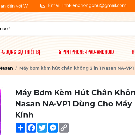
Email: linhkienphongphu@gmail.com
ebsite thương mại điện tử. Linh Kiện Phong Phú 🤗Shop chúng t
🔩DỤNG CỤ THIẾT BỊ
🔋PIN IPHONE-IPAD-ANDROID
H
 Nasan
Máy bơm kèm hút chân không 2 in 1 Nasan NA-VP1
Máy Bơm Kèm Hút Chân Không
Nasan NA-VP1 Dùng Cho Máy
Kính
Share
Facebook
Twitter
Messenger
Copy
Link