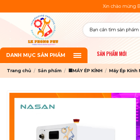
Xin chào mừng Bạn đến với W
SẢN PHẨM MỚI
DANH MỤC SẢN PHẨM
Trang chủ
Sản phẩm
⬛MÁY ÉP KÍNH
Máy Ép Kính