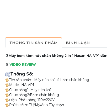
THÔNG TIN SẢN PHẨM
BÌNH LUẬN
🔰Máy bơm kèm hút chân không 2 in 1 Nasan NA-VP1 dù
💢
VIDEO REVIEW
Thông Số:
Tên sản phẩm: Máy nén khí có bơm chân không
Model: NA-VP1
Chức năng1: Máy nén khí
Chức năng2:Bơm chân không
Điện: Phổ thông 110V/220V
Phích cắm: EU/Mỹ/Anh Tùy chọn