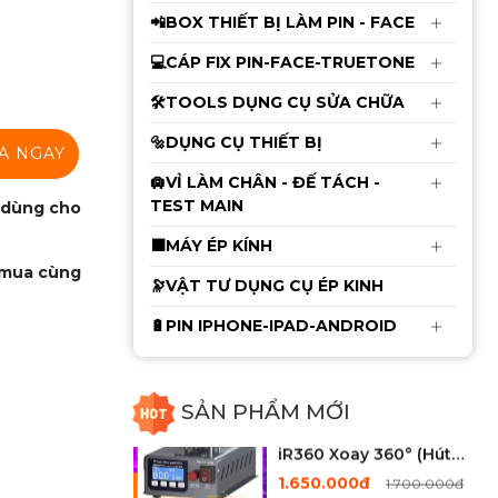
Điều Khiển Bằng Chuột
📲BOX THIẾT BỊ LÀM PIN - FACE
2.750.000đ
2.850.000đ
💻CÁP FIX PIN-FACE-TRUETONE
🛠️TOOLS DỤNG CỤ SỬA CHỮA
Cáp sửa Face ID Không
🔩DỤNG CỤ THIẾT BỊ
A NGAY
Khò Hàn Luban X -
12ProMax
🛄VỈ LÀM CHÂN - ĐẾ TÁCH -
115.000đ
120.000đ
TEST MAIN
 dùng cho
⬛MÁY ÉP KÍNH
Thảm Kỹ Thuật Chống
 mua cùng
🔭VẬT TƯ DỤNG CỤ ÉP KINH
Cháy RF-P015 Có Đế
Cắm Tovit ( Size 45cm x
340.000đ
🔋PIN IPHONE-IPAD-ANDROID
350.000đ
28cm )
Mới
SẢN PHẨM MỚI
Máy Cắt Kính iFixes
iR360 Xoay 360° (Hút
Cực Mạnh)
1.650.000đ
1.700.000đ