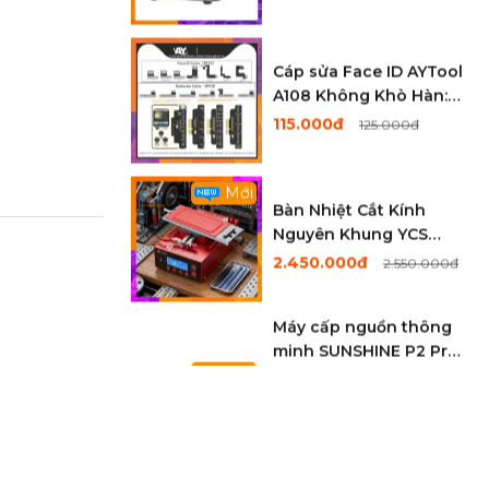
Cáp sửa Face ID AYTool
A108 Không Khò Hàn:
X-12ProMax
115.000đ
125.000đ
Mới
Bàn Nhiệt Cắt Kính
Nguyên Khung YCS
Y007 Xoay 360°. Tích
2.450.000đ
2.550.000đ
Hợp AI Thông Mình .
Hút Điện Tử Cực Khỏe
Máy cấp nguồn thông
minh SUNSHINE P2 Pro
Mới
(30V - 5A / 330W)
2.750.000đ
2.850.000đ
Kính Ép Màn Hình
Samsung Liền Keo OCA
Hãng Nasan
20.000đ
25.000đ