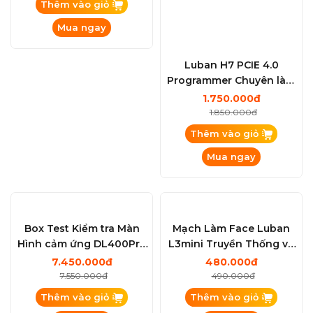
Luban H7 PCIE 4.0
Luban H7 PCIE 4.0
Programmer vs Module
Programmer Chuyên làm
WiFi Chuyên làm Ổ Cứng.
Ổ Cứng. WiFi...iPhone.
Liên hệ
1.750.000đ
WiFi...iPhone. iPad.
iPad. Macbook. iMac...
1.850.000đ
Thêm vào giỏ
Macbook. iMac
Thêm vào giỏ
Mua ngay
Mua ngay