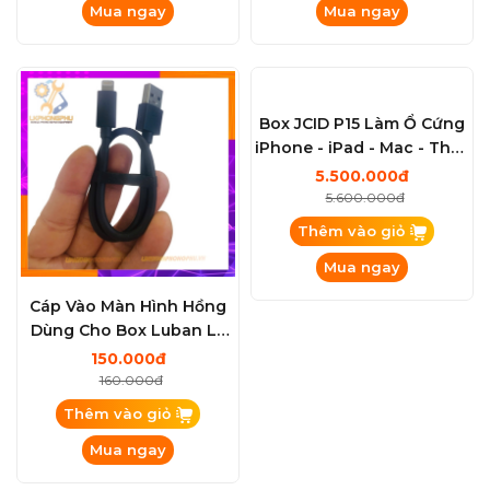
Box Test Kiểm tra Màn
Mạch Làm Face Luban
Hình cảm ứng DL400Pro
L3mini Truyền Thống và
Test Full IP 6G-16PRM vs
Không khò Hàn: X đến
7.450.000đ
480.000đ
Android (hỗ trợ test 1125
15PRM ( Kèm Adapter )
7.550.000đ
490.000đ
model)
Thêm vào giỏ
Thêm vào giỏ
Mua ngay
Mua ngay