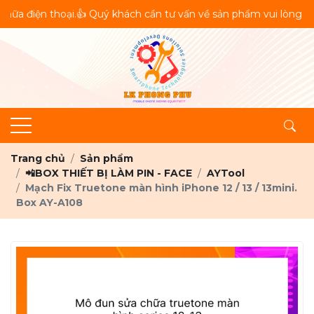
iện thoại.👍 Quý khách cần tư vấn về sản phẩm vui lòng liên hệ
Trang chủ
Sản phẩm
📲BOX THIẾT BỊ LÀM PIN - FACE
AYTool
Mạch Fix Truetone màn hình iPhone 12 / 13 / 13mini.
Box AY-A108