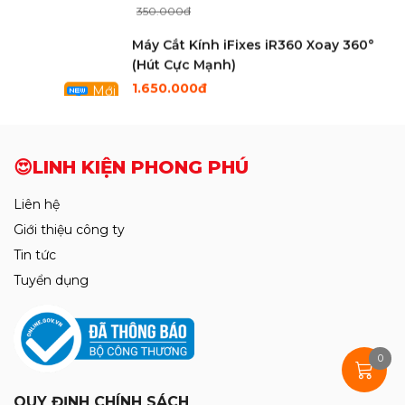
6.550.000đ
6.650.000đ
SẢN PHẨM MỚI
Mới
Cam 4K Ultra HD Trắng Điều Khiển
Bằng Chuột
2.750.000đ
2.850.000đ
Cáp sửa Face ID Không Khò Hàn
Luban X - 12ProMax
115.000đ
120.000đ
Thảm Kỹ Thuật Chống Cháy RF-P015
Có Đế Cắm Tovit ( Size 45cm x 28cm )
340.000đ
0
350.000đ
Máy Cắt Kính iFixes iR360 Xoay 360°