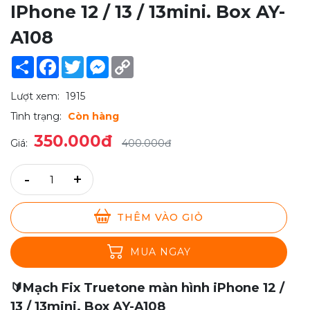
IPhone 12 / 13 / 13mini. Box AY-
A108
Share
Facebook
Twitter
Messenger
Copy
Link
Lượt xem:
1915
Tình trạng:
Còn hàng
350.000đ
Giá:
400.000đ
-
+
THÊM VÀO GIỎ
MUA NGAY
🔰Mạch Fix Truetone màn hình iPhone 12 /
13 / 13mini. Box AY-A108