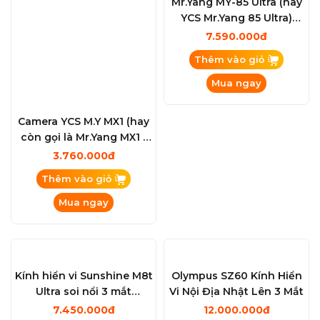
2.900.000đ
1.600.000đ
Thêm vào giỏ
Thêm vào giỏ
Mua ngay
Mua ngay
Camera YCS M.Y MX1 (hay
Mr.Yang MY-85 Ultra (hay
còn gọi là Mr.Yang MX1 )
YCS Mr.Yang 85 Ultra)
4K Công Nghiệp
Dòng kính hiển vi soi nổi
3.760.000đ
7.590.000đ
3 mắt chuyên nghiệp
Thêm vào giỏ
Thêm vào giỏ