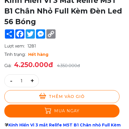
Kính Hiển Vi 3 Mắt Relife M5T
B1 Chân Nhỏ Full Kèm Đèn Led
56 Bóng
Share
Facebook
Twitter
Messenger
Copy
Link
Lượt xem:
1281
Tình trạng:
Hết hàng
4.250.000đ
Giá:
4.350.000đ
-
+
THÊM VÀO GIỎ
MUA NGAY
🔰
Kính Hiển Vi 3 mắt Relife M5T B1 Chân nhỏ Full Kèm