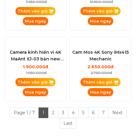
Mua ngay
Mua ngay
Kính hiển vi Sunshine M8t
Olympus SZ60 Kính Hiển
Ultra soi nổi 3 mắt
Vi Nội Địa Nhật Lên 3 Mắt
(Trinocular) cao cấp cho
7.450.000đ
12.000.000đ
các kỹ thuật zoom thực tế
7.650.000đ
12.500.000đ
lớn từ 6X-72X
Thêm vào giỏ
Thêm vào giỏ
Mua ngay
Mua ngay