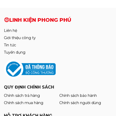
🔭VẬT TƯ DỤNG CỤ ÉP KINH
Mới
Khò Sugon 8650Pro Bản Tiêu Chuẫn
🔋PIN IPHONE-IPAD-ANDROID
Mới Nhất 2026 CS1300W
6.550.000đ
6.650.000đ
SẢN PHẨM MỚI
Cam 4K Ultra HD Trắng Điều Khiển
Bằng Chuột
2.750.000đ
Mới
2.850.000đ
Cáp sửa Face ID Không Khò Hàn
Luban X - 12ProMax
115.000đ
120.000đ
Thảm Kỹ Thuật Chống Cháy RF-P015
Có Đế Cắm Tovit ( Size 45cm x 28cm )
340.000đ
350.000đ