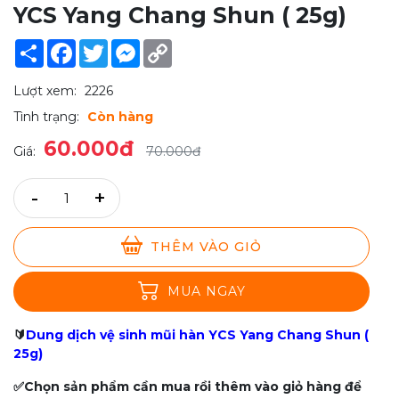
YCS Yang Chang Shun ( 25g)
Share
Facebook
Twitter
Messenger
Copy
Link
Lượt xem:
2226
Tình trạng:
Còn hàng
60.000đ
Giá:
70.000đ
-
+
THÊM VÀO GIỎ
MUA NGAY
🔰
Dung dịch vệ sinh mũi hàn YCS Yang Chang Shun (
25g)
✅Chọn sản phẩm cần mua rồi thêm vào giỏ hàng để