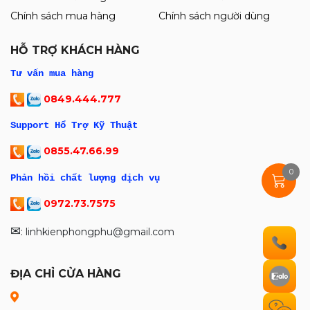
20.000đ
Chính sách mua hàng
Chính sách người dùng
25.000đ
Thiết Làm Chân IC Luban 138° / 150° /
HỖ TRỢ KHÁCH HÀNG
Mới
183° / 199° / 217°
Tư vấn mua hàng
155.000đ
160.000đ
0849.444.777
Mới
Support Hổ Trợ Kỹ Thuật
Kính Hiển Vi 3 Mắt YCS 6558S Full Bộ
Kèm Đèn Led ( Độ phóng đại 6.5 ~ 58X
0855.47.66.99
)
4.250.000đ
0
4.300.000đ
Phản hồi chất lượng dịch vụ
0972.73.7575
Box Test Kiểm tra Màn Hình cảm ứng
✉
: linhkienphongphu@gmail.com
DL400Pro Test Full IP 6G-16PRM vs
Android (hỗ trợ test 1125 model)
7.450.000đ
ĐỊA CHỈ CỬA HÀNG
7.550.000đ