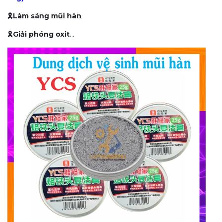
🎗Làm sáng mũi hàn
🎗Giải phóng oxit
...