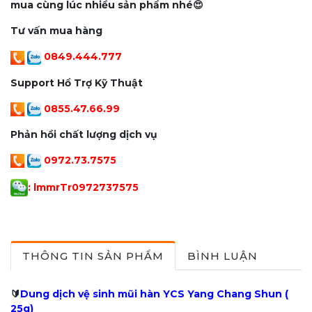
mua cùng lúc nhiều sản phẩm nhé😍
Tư vấn mua hàng
0849.444.777
Support Hổ Trợ Kỹ Thuật
0855.47.66.99
Phản hồi chất lượng dịch vụ
0972.73.7575
: lmmrTr097273757
5
THÔNG TIN SẢN PHẨM
BÌNH LUẬN
🔰
Dung dịch vệ sinh mũi hàn YCS Yang Chang Shun (
25g)