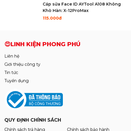
Cáp sửa Face ID AYTool A108 Không
Khò Hàn: X-12ProMax
115.000đ
125.000đ
Mới
😍LINH KIỆN PHONG PHÚ
Bàn Nhiệt Cắt Kính Nguyên Khung YCS
Y007 Xoay 360°. Tích Hợp AI Thông
Liên hệ
Mình . Hút Điện Tử Cực Khỏe
2.450.000đ
Giới thiệu công ty
2.550.000đ
Tin tức
Tuyển dụng
Mới
Máy cấp nguồn thông minh SUNSHINE
P2 Pro (30V - 5A / 330W)
2.750.000đ
2.850.000đ
QUY ĐỊNH CHÍNH SÁCH
Kính Ép Màn Hình Samsung Liền Keo
OCA Hãng Nasan
Chính sách trả hàng
Chính sách bảo hành