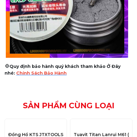
💠
Quy định bảo hành quý khách tham khảo Ở Đây
nhé:
Chính Sách Bảo Hành
SẢN PHẨM CÙNG LOẠI
Đồng Hồ KTS JTXTOOLS
Tuavit Titan Lanrui M61 (