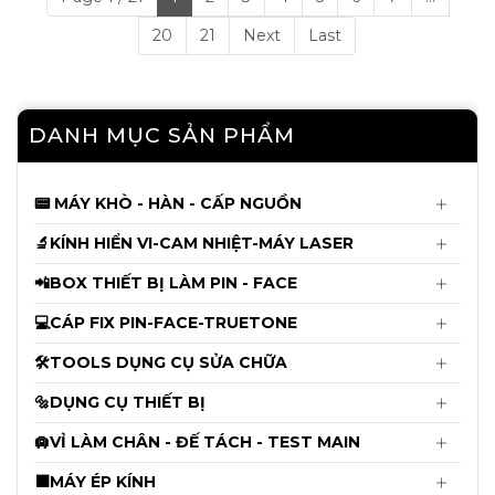
Mới
Kính Hiển Vi 3 Mắt YCS Yang Chang
20
21
Next
Last
Shun 6558X ( Kèm đèn ) - Chưa Kèm
Cam
4.650.000đ
4.750.000đ
DANH MỤC SẢN PHẨM
Cáp Fix Pin JCID từ 11 - 14ProMax dùng
cho V1s-V1se-V1sPro
📟 MÁY KHÒ - HÀN - CẤP NGUỒN
135.000đ
🔬KÍNH HIỂN VI-CAM NHIỆT-MÁY LASER
140.000đ
📲BOX THIẾT BỊ LÀM PIN - FACE
Cáp làm Face JCID Không Khò Hàn X
đến 12ProMax
💻CÁP FIX PIN-FACE-TRUETONE
145.000đ
🛠️TOOLS DỤNG CỤ SỬA CHỮA
150.000đ
🔩DỤNG CỤ THIẾT BỊ
Mới
Khò Sugon 8650Pro Bản Tiêu Chuẫn
Mới Nhất 2026 CS1300W
🛄VỈ LÀM CHÂN - ĐẾ TÁCH - TEST MAIN
6.550.000đ
⬛MÁY ÉP KÍNH
6.650.000đ