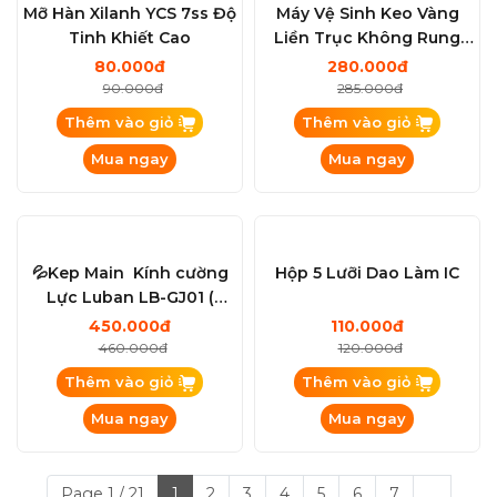
Mỡ Hàn Xilanh YCS 7ss Độ
Máy Vệ Sinh Keo Vàng
Tinh Khiết Cao
Liền Trục Không Rung
Lắc
80.000đ
280.000đ
90.000đ
285.000đ
Thêm vào giỏ
Thêm vào giỏ
Mua ngay
Mua ngay
Mới
Cáp sửa Face ID khò hàn không tách
thấu (không tách đế lăng kính) từ
iPhone 13 đến iPhone 17
450.000đ
450.000đ
💦Kep Main Kính cường
Hộp 5 Lưỡi Dao Làm IC
Lực Luban LB-GJ01 (
Trắng ) và LB-GL01 ( Tím )
450.000đ
110.000đ
460.000đ
120.000đ
Mạch Làm Face Luban L3mini Truyền
Thêm vào giỏ
Thêm vào giỏ
Thống và Không khò Hàn: X đến
15PRM ( Kèm Adapter )
480.000đ
Mua ngay
Mua ngay
490.000đ
Page 1 / 21
1
2
3
4
5
6
7
...