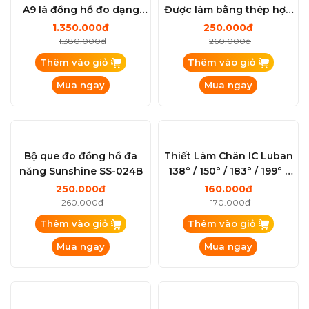
A9 là đồng hồ đo dạng
Được làm bằng thép hợp
sóng đa năng (Waveform
kim S2 )
1.350.000đ
250.000đ
Multi-function Meter)
1.380.000đ
260.000đ
Thêm vào giỏ
Thêm vào giỏ
Mua ngay
Mua ngay
Bộ que đo đồng hồ đa
Thiết Làm Chân IC Luban
năng Sunshine SS-024B
138° / 150° / 183° / 199° /
217°
250.000đ
160.000đ
260.000đ
170.000đ
Thêm vào giỏ
Thêm vào giỏ
Mua ngay
Mua ngay