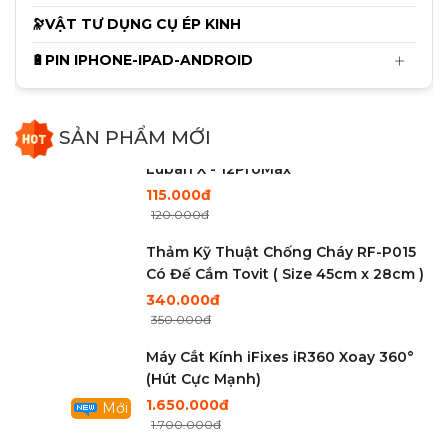
🔭VẬT TƯ DỤNG CỤ ÉP KINH
Cam 4K Ultra HD Trắng Điều Khiển
🔋PIN IPHONE-IPAD-ANDROID
Bằng Chuột
2.750.000đ
Mới
2.850.000đ
SẢN PHẨM MỚI
Cáp sửa Face ID Không Khò Hàn
Luban X - 12ProMax
115.000đ
120.000đ
Thảm Kỹ Thuật Chống Cháy RF-P015
Có Đế Cắm Tovit ( Size 45cm x 28cm )
340.000đ
350.000đ
Máy Cắt Kính iFixes iR360 Xoay 360°
(Hút Cực Mạnh)
1.650.000đ
Mới
1.700.000đ