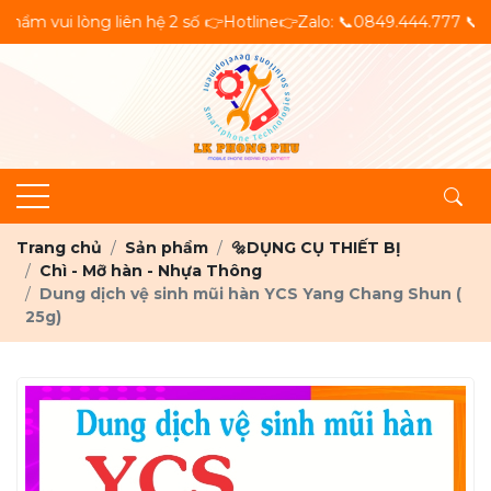
 lòng liên hệ 2 số 👉Hotline👉Zalo: 📞0849.444.777 📞0972.73.7
Trang chủ
Sản phẩm
🔩DỤNG CỤ THIẾT BỊ
Chì - Mỡ hàn - Nhựa Thông
Dung dịch vệ sinh mũi hàn YCS Yang Chang Shun (
25g)