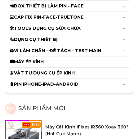
📲BOX THIẾT BỊ LÀM PIN - FACE
Mới
Cam 4K Ultra HD Trắng Điều Khiển
Bằng Chuột
💻CÁP FIX PIN-FACE-TRUETONE
2.750.000đ
🛠️TOOLS DỤNG CỤ SỬA CHỮA
2.850.000đ
🔩DỤNG CỤ THIẾT BỊ
Cáp sửa Face ID Không Khò Hàn
🛄VỈ LÀM CHÂN - ĐẾ TÁCH - TEST MAIN
Luban X - 12ProMax
⬛MÁY ÉP KÍNH
115.000đ
120.000đ
🔭VẬT TƯ DỤNG CỤ ÉP KINH
🔋PIN IPHONE-IPAD-ANDROID
Thảm Kỹ Thuật Chống Cháy RF-P015
Có Đế Cắm Tovit ( Size 45cm x 28cm )
340.000đ
SẢN PHẨM MỚI
350.000đ
Mới
Máy Cắt Kính iFixes iR360 Xoay 360°
(Hút Cực Mạnh)