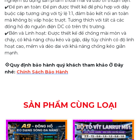
nghiệm sử dụng sản phẩm thoải mái và bảo trì thuận tiện.
✔️Đế pin an toàn: Đế pin được thiết kế để phù hợp với dây
buộc cáp tương ứng với tỷ lệ 1:1, đảm bảo kết nối an toàn
mà không bị vấp hoặc trượt. Tương thích với tất cả các
đồng hồ đo nguồn điện DC có trên thị trường.
✔️Bền và Linh hoạt: Được thiết kế để chống mài mòn và
cháy, có khả năng chịu kéo và gấp, dây tùy chỉnh có độ linh
hoạt cao, mềm và dẻo dai với khả năng chống kéo giãn
mạnh.
💠
Quy định bảo hành quý khách tham khảo Ở Đây
nhé:
Chính Sách Bảo Hành
SẢN PHẨM CÙNG LOẠI