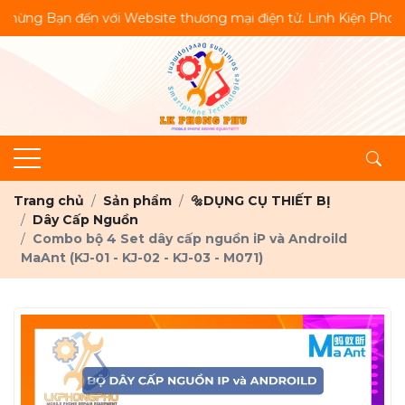
n với Website thương mại điện tử. Linh Kiện Phong Phú 🤗Shop c
Trang chủ
Sản phẩm
🔩DỤNG CỤ THIẾT BỊ
Dây Cấp Nguồn
Combo bộ 4 Set dây cấp nguồn iP và Androild
MaAnt (KJ-01 - KJ-02 - KJ-03 - M071)