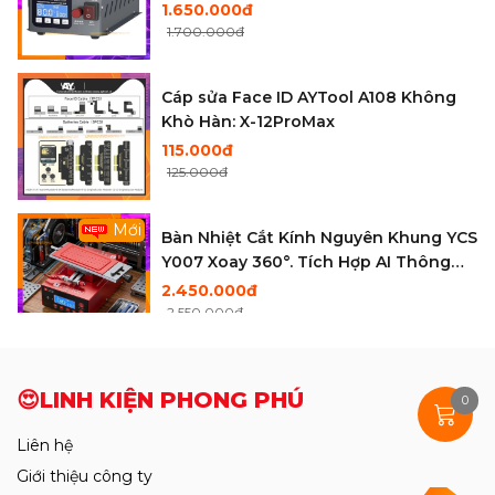
1.650.000đ
1.700.000đ
Cáp sửa Face ID AYTool A108 Không
Khò Hàn: X-12ProMax
115.000đ
125.000đ
Mới
Bàn Nhiệt Cắt Kính Nguyên Khung YCS
Y007 Xoay 360°. Tích Hợp AI Thông
Mình . Hút Điện Tử Cực Khỏe
2.450.000đ
2.550.000đ
Mới
Máy cấp nguồn thông minh SUNSHINE
😍LINH KIỆN PHONG PHÚ
P2 Pro (30V - 5A / 330W)
0
2.750.000đ
Liên hệ
2.850.000đ
Giới thiệu công ty