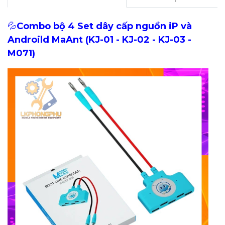
💦
Combo bộ 4 Set dây cấp nguồn iP và
Androild MaAnt (KJ-01 - KJ-02 - KJ-03 -
M071)