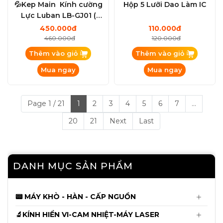
Kính Hiển Vi 3 Mắt YCS Yang Chang
💦Kep Main Kính cường
Hộp 5 Lưỡi Dao Làm IC
Shun 6558X ( Kèm đèn ) - Chưa Kèm
Lực Luban LB-GJ01 (
Cam
4.650.000đ
Trắng ) và LB-GL01 ( Tím )
450.000đ
110.000đ
4.750.000đ
460.000đ
120.000đ
Thêm vào giỏ
Thêm vào giỏ
Cáp Fix Pin JCID từ 11 - 14ProMax dùng
Mua ngay
Mua ngay
cho V1s-V1se-V1sPro
135.000đ
140.000đ
Page 1 / 21
1
2
3
4
5
6
7
...
20
Cáp làm Face JCID Không Khò Hàn X
21
Next
Last
đến 12ProMax
145.000đ
150.000đ
DANH MỤC SẢN PHẨM
Mới
Khò Sugon 8650Pro Bản Tiêu Chuẫn
Mới Nhất 2026 CS1300W
📟 MÁY KHÒ - HÀN - CẤP NGUỒN
6.550.000đ
6.650.000đ
🔬KÍNH HIỂN VI-CAM NHIỆT-MÁY LASER