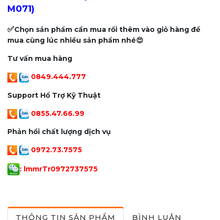
M071)
✅
Chọn sản phẩm cần mua rồi thêm vào giỏ hàng để
mua cùng lúc nhiều sản phẩm nhé😍
Tư vấn mua hàng
0849.444.777
Support Hổ Trợ Kỹ Thuật
0855.47.66.99
Phản hồi chất lượng dịch vụ
0972.73.7575
: lmmrTr097273757
5
THÔNG TIN SẢN PHẨM
BÌNH LUẬN