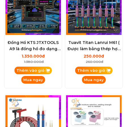
Đồng Hồ KTS JTXTOOLS
Tuavit Titan Lanrui M61 (
A9 là đồng hồ đo dạng
Được làm bằng thép hợp
sóng đa năng (Waveform
kim S2 )
1.350.000đ
250.000đ
Multi-function Meter)
1.380.000đ
260.000đ
Thêm vào giỏ
Thêm vào giỏ
Mua ngay
Mua ngay