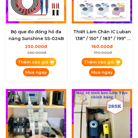
Bộ que đo đồng hồ đa
Thiết Làm Chân IC Luban
năng Sunshine SS-024B
138° / 150° / 183° / 199° /
217°
250.000đ
160.000đ
260.000đ
170.000đ
Thêm vào giỏ
Thêm vào giỏ
Mua ngay
Mua ngay