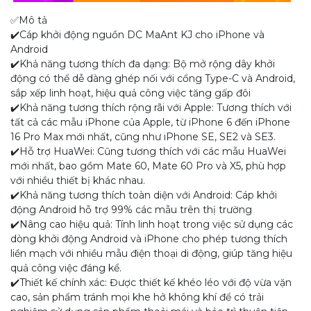
✅Mô tả
✔️Cáp khởi động nguồn DC MaAnt KJ cho iPhone và
Android
✔️Khả năng tương thích đa dạng: Bộ mở rộng dây khởi
động có thể dễ dàng ghép nối với cổng Type-C và Android,
sắp xếp linh hoạt, hiệu quả công việc tăng gấp đôi
✔️Khả năng tương thích rộng rãi với Apple: Tương thích với
tất cả các mẫu iPhone của Apple, từ iPhone 6 đến iPhone
16 Pro Max mới nhất, cũng như iPhone SE, SE2 và SE3.
✔️Hỗ trợ HuaWei: Cũng tương thích với các mẫu HuaWei
mới nhất, bao gồm Mate 60, Mate 60 Pro và X5, phù hợp
với nhiều thiết bị khác nhau.
✔️Khả năng tương thích toàn diện với Android: Cáp khởi
động Android hỗ trợ 99% các mẫu trên thị trường
✔️Nâng cao hiệu quả: Tính linh hoạt trong việc sử dụng các
dòng khởi động Android và iPhone cho phép tương thích
liền mạch với nhiều mẫu điện thoại di động, giúp tăng hiệu
quả công việc đáng kể.
✔️Thiết kế chính xác: Được thiết kế khéo léo với độ vừa vặn
cao, sản phẩm tránh mọi khe hở không khí để có trải