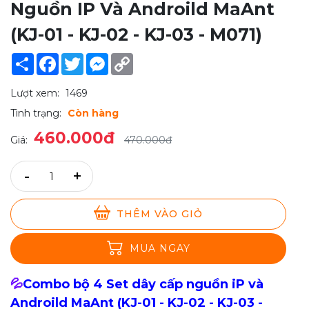
Nguồn IP Và Androild MaAnt
(KJ-01 - KJ-02 - KJ-03 - M071)
Share
Facebook
Twitter
Messenger
Copy
Link
Lượt xem:
1469
Tình trạng:
Còn hàng
460.000đ
Giá:
470.000đ
-
+
THÊM VÀO GIỎ
MUA NGAY
💦
Combo bộ 4 Set dây cấp nguồn iP và
Androild MaAnt (KJ-01 - KJ-02 - KJ-03 -