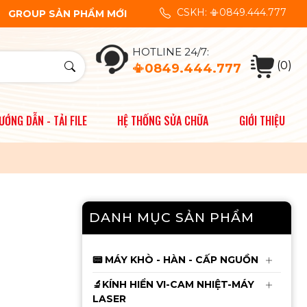
Adapter )
CSKH: 📳0849.444.777
GROUP SẢN PHẨM MỚI
Mới
Kính Hiển Vi 3 Mắt YCS
Yang Chang Shun
HOTLINE 24/7:
6558X ( Kèm đèn ) -
4.650.000đ
(0)
4.750.000đ
📳0849.444.777
Chưa Kèm Cam
Cáp Fix Pin JCID từ 11 -
ƯỚNG DẪN - TẢI FILE
HỆ THỐNG SỬA CHỮA
GIỚI THIỆU
14ProMax dùng cho
V1s-V1se-V1sPro
135.000đ
140.000đ
Cáp làm Face JCID
DANH MỤC SẢN PHẨM
Không Khò Hàn X đến
12ProMax
145.000đ
150.000đ
📟 MÁY KHÒ - HÀN - CẤP NGUỒN
Mới
🔬KÍNH HIỂN VI-CAM NHIỆT-MÁY
Khò Sugon 8650Pro
LASER