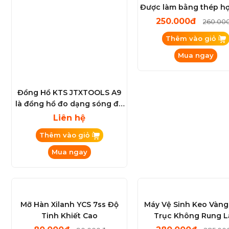
Đồng Hồ KTS JTXTOOLS A9
Tuavit Titan Lanrui M
là đồng hồ đo dạng sóng đa
Được làm bằng thép h
năng (Waveform Multi-
S2 )
Liên hệ
250.000đ
260.00
function Meter)
Thêm vào giỏ
Thêm vào giỏ
Mua ngay
Mua ngay