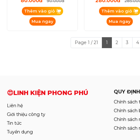
Mỡ Hàn Xilanh YCS 7ss Độ
Máy Vệ Sinh Keo Vàng
Tinh Khiết Cao
Trục Không Rung L
80.000đ
280.000đ
90.000đ
285.00
Thêm vào giỏ
Thêm vào giỏ
Mua ngay
Mua ngay
Page 1 / 21
1
2
3
4