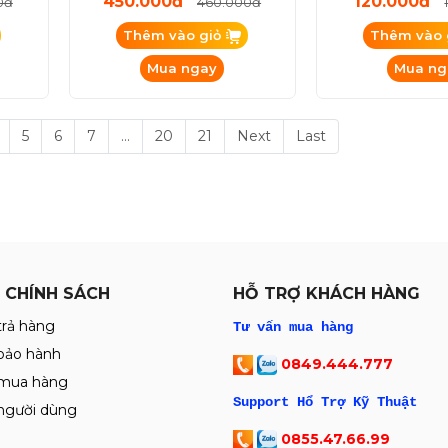
 Liền
💦Kep Main Kính cường Lực
Chi cuộn Relife R
ắc
Luban LB-GJ01 ( Trắng ) và
0.3 / 0.4 / 0.5 /
LB-GL01 ( Tím )
450.000đ
120.000đ
0đ
460.000đ
Thêm vào giỏ
Thêm vào 
Mua ngay
Mua ng
5
6
7
...
20
21
Next
Last