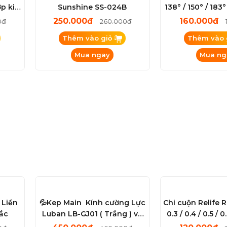
61 (
Bộ que đo đồng hồ đa năng
Thiết Làm Châ
ợp kim
Sunshine SS-024B
138° / 150° / 183°
250.000đ
160.000đ
0đ
260.000đ
Thêm vào giỏ
Thêm vào 
Mua ngay
Mua ng