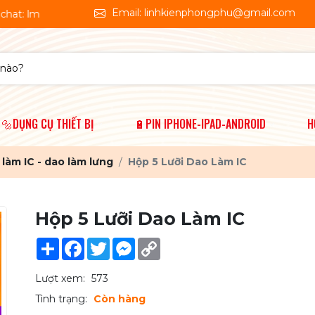
Email: linhkienphongphu@gmail.com
🔩DỤNG CỤ THIẾT BỊ
🔋PIN IPHONE-IPAD-ANDROID
H
làm IC - dao làm lưng
Hộp 5 Lưỡi Dao Làm IC
Hộp 5 Lưỡi Dao Làm IC
Share
Facebook
Twitter
Messenger
Copy
Link
Lượt xem:
573
Tình trạng:
Còn hàng