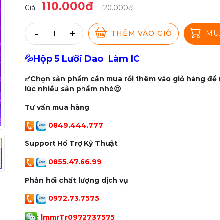
110.000đ
Giá:
120.000đ
-
+
THÊM VÀO GIỎ
MU
💦Hộp 5 Lưỡi Dao Làm IC
✅Chọn sản phẩm cần mua rồi thêm vào giỏ hàng để
lúc nhiều sản phẩm nhé😍
Tư vấn mua hàng
0849.444.777
Support Hổ Trợ Kỹ Thuật
0855.47.66.99
Phản hồi chất lượng dịch vụ
0972.73.7575
: lmmrTr097273757
5