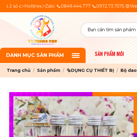
Hotline👉Zalo: 📞0849.444.777 📞0972.73.7575 😍Wechat: lm
SẢN PHẨM MỚI
DANH MỤC SẢN PHẨM
Trang chủ
Sản phẩm
🔩DỤNG CỤ THIẾT BỊ
Bộ dao 