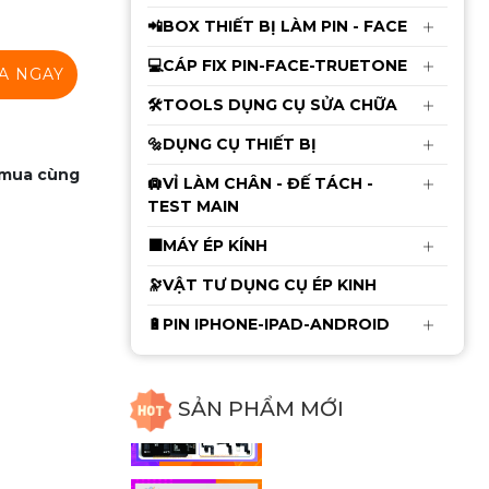
Bản Tiêu Chuẫn Mới
Nhất 2026 CS1300W
📲BOX THIẾT BỊ LÀM PIN - FACE
6.550.000đ
6.650.000đ
💻CÁP FIX PIN-FACE-TRUETONE
A NGAY
Mới
🛠️TOOLS DỤNG CỤ SỬA CHỮA
Cam 4K Ultra HD Trắng
Điều Khiển Bằng Chuột
🔩DỤNG CỤ THIẾT BỊ
2.750.000đ
2.850.000đ
 mua cùng
🛄VỈ LÀM CHÂN - ĐẾ TÁCH -
TEST MAIN
⬛MÁY ÉP KÍNH
Cáp sửa Face ID Không
Khò Hàn Luban X -
🔭VẬT TƯ DỤNG CỤ ÉP KINH
12ProMax
115.000đ
120.000đ
🔋PIN IPHONE-IPAD-ANDROID
Thảm Kỹ Thuật Chống
SẢN PHẨM MỚI
Cháy RF-P015 Có Đế
Cắm Tovit ( Size 45cm x
340.000đ
350.000đ
28cm )