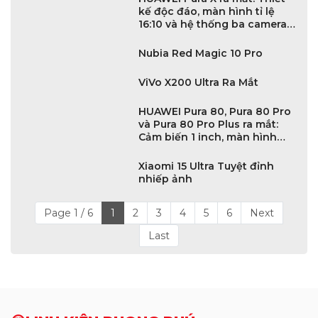
kế độc đáo, màn hình tỉ lệ
16:10 và hệ thống ba camera
sau
Nubia Red Magic 10 Pro
ViVo X200 Ultra Ra Mắt
HUAWEI Pura 80, Pura 80 Pro
và Pura 80 Pro Plus ra mắt:
Cảm biến 1 inch, màn hình
LTPO OLED và chip Kirin
9020
Xiaomi 15 Ultra Tuyệt đỉnh
nhiếp ảnh
Page 1 / 6
1
2
3
4
5
6
Next
Last