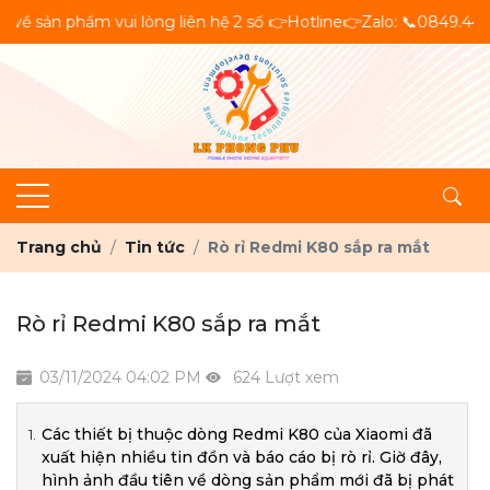
ản phẩm vui lòng liên hệ 2 số 👉Hotline👉Zalo: 📞0849.444.777 
Trang chủ
Tin tức
Rò rỉ Redmi K80 sắp ra mắt
Rò rỉ Redmi K80 sắp ra mắt
03/11/2024 04:02 PM
624 Lượt xem
Các thiết bị thuộc dòng Redmi K80 của Xiaomi đã
xuất hiện nhiều tin đồn và báo cáo bị rò rỉ. Giờ đây,
hình ảnh đầu tiên về dòng sản phẩm mới đã bị phát