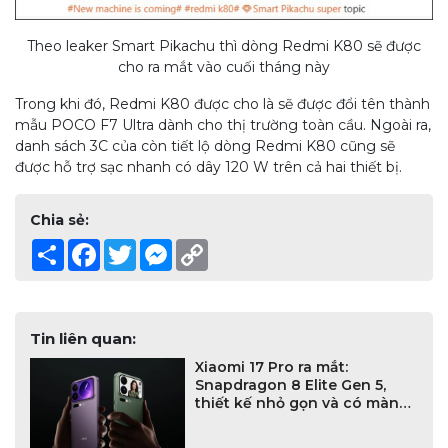
Theo leaker Smart Pikachu thì dòng Redmi K80 sẽ được
cho ra mắt vào cuối tháng này
Trong khi đó, Redmi K80 được cho là sẽ được đổi tên thành
mẫu POCO F7 Ultra dành cho thị trường toàn cầu. Ngoài ra,
danh sách 3C của còn tiết lộ dòng Redmi K80 cũng sẽ
được hỗ trợ sạc nhanh có dây 120 W trên cả hai thiết bị.
Chia sẻ:
Share
Facebook
Twitter
Messenger
Copy
Link
Tin liên quan:
Xiaomi 17 Pro ra mắt:
Snapdragon 8 Elite Gen 5,
thiết kế nhỏ gọn và có màn
hình phụ