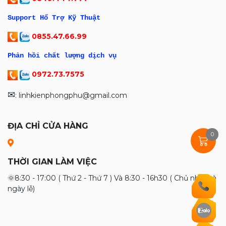
Support Hổ Trợ Kỹ Thuật
0855.47.66.99
Phản hồi chất lượng dịch vụ
0972.73.7575
✉
: linhkienphongphu@gmail.com
ĐỊA CHỈ CỬA HÀNG
0
THỜI GIAN LÀM VIỆC
🌞8:30 - 17:00 ( Thứ 2 - Thứ 7 ) Và 8:30 - 16h30 ( Chủ nhật và
ngày lễ)